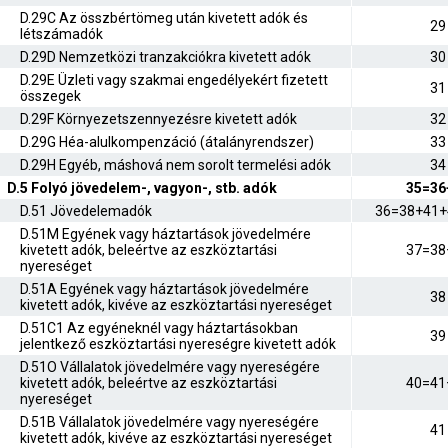
D.29C Az összbértömeg után kivetett adók és
29
létszámadók
D.29D Nemzetközi tranzakciókra kivetett adók
30
D.29E Üzleti vagy szakmai engedélyekért fizetett
31
összegek
D.29F Környezetszennyezésre kivetett adók
32
D.29G Héa-alulkompenzáció (átalányrendszer)
33
D.29H Egyéb, máshová nem sorolt termelési adók
34
D.5 Folyó jövedelem-, vagyon-, stb. adók
35=36
D.51 Jövedelemadók
36=38+41+
D.51M Egyének vagy háztartások jövedelmére
kivetett adók, beleértve az eszköztartási
37=38
nyereséget
D.51A Egyének vagy háztartások jövedelmére
38
kivetett adók, kivéve az eszköztartási nyereséget
D.51C1 Az egyéneknél vagy háztartásokban
39
jelentkező eszköztartási nyereségre kivetett adók
D.51O Vállalatok jövedelmére vagy nyereségére
kivetett adók, beleértve az eszköztartási
40=41
nyereséget
D.51B Vállalatok jövedelmére vagy nyereségére
41
kivetett adók, kivéve az eszköztartási nyereséget