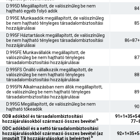
D.995D Megállapított, de valószínűleg be nem
84
hajtható egyéb folyó adók
D.995E Munkaadók megállapított, de valószínűleg
be nem hajtható tényleges társadalombiztosítási
85
hozzájárulásai
D.995F Háztartások megállapított, de valószínűleg
be nem hajtható tényleges társadalombiztosítási
86=87+
hozzájárulásai
D.995FE Munkavállalók megállapított, de
valószínűleg be nem hajtható tényleges
87
társadalombiztosítási hozzájárulásai
D.995FS Önálló vállalkozók megállapított, de
valószínűleg be nem hajtható tényleges
88
társadalombiztosítási hozzájárulásai
D.995FN Alkalmazásban nem állók megállapított,
de valószínűleg be nem hajtható tényleges
89
társadalombiztosítási hozzájárulásai
D.995G Megállapított, de valószínűleg be nem
90
hajtható tőkeadók
ODB adókból és társadalombiztosítási
91=1+35+54
b
hozzájárulásokból származó összes bevétel
77–
ODC adókból és a nettó társadalombiztosítási
hozzájárulásokból származó összes bevétel (az
92=1+35+5
b
imputált TB hozzájárulásokat is beleértve)