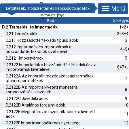
és
társadalombiztosítási
Menü
hozzájárulásokból
származó bevételek –
Kormányzat [folyó
áron, millió forint]
Kód
Soregye
D.2 Termelési és importadók
1=2+
D.21 Termékadók
2=3+4
D.211 Hozzáadottérték-adó típusú adók
3
D.212 Importadók és importvámok a
4=5
hozzáadottérték-adók kivételével
D.2121 Importvámok
5
D.2122 Importadók a hozzáadottérték-adók és az
6=7+.
importvámok kivételével
D.2122A Az importált mezőgazdasági termékek
7
utáni importilletékek
D.2122B Az importra kivetett monetáris
8
kompenzációs összegek
D.2122C Jövedéki adók
9
D.2122D Általános forgalmi adók
10
D.2122E Meghatározott szolgáltatásokra kivetett
11
adók
D.2122F Importmonopóliumok nyeresége
12