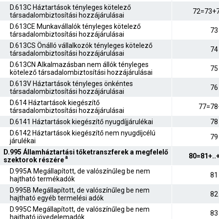
D.613C Háztartások tényleges kötelező
72=73+
társadalombiztosítási hozzájárulásai
D.613CE Munkavállalók tényleges kötelező
73
társadalombiztosítási hozzájárulásai
D.613CS Önálló vállalkozók tényleges kötelező
74
társadalombiztosítási hozzájárulásai
D.613CN Alkalmazásban nem állók tényleges
75
kötelező társadalombiztosítási hozzájárulásai
D.613V Háztartások tényleges önkéntes
76
társadalombiztosítási hozzájárulásai
D.614 Háztartások kiegészítő
77=78
társadalombiztosítási hozzájárulásai
D.6141 Háztartások kiegészítő nyugdíjjárulékai
78
D.6142 Háztartások kiegészítő nem nyugdíjcélú
79
járulékai
D.995 Államháztartási tőketranszferek a megfelelő
80=81+..
a
szektorok részére
D.995A Megállapított, de valószínűleg be nem
81
hajtható termékadók
D.995B Megállapított, de valószínűleg be nem
82
hajtható egyéb termelési adók
D.995C Megállapított, de valószínűleg be nem
83
hajtható jövedelemadók