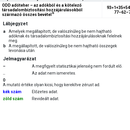
ODD adóteher – az adókból és a kötelező
93=1+35+54
társadalombiztosítási hozzájárulásokból
77–62–
b
származó összes bevétel
Lábjegyzet
a
Amelyek megállapított, de valószínűleg be nem hajtható
adóknak és társadalombiztosítási hozzájárulásoknak felelnek
meg.
b
A megállapított, de valószínűleg be nem hajtható összegek
levonása után.
Jelmagyarázat
–
A megfigyelt statisztikai jelenség nem fordult elő.
..
Az adat nem ismeretes.
0
A mutató értéke olyan kicsi, hogy kerekítve zérust ad.
kék szám
Előzetes adat.
zöld szám
Revideált adat.