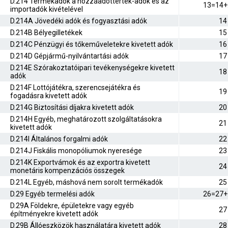
D.214 Termékadók a hozzáadottérték-adók és az
13=14+
importadók kivételével
D.214A Jövedéki adók és fogyasztási adók
14
D.214B Bélyegilletékek
15
D.214C Pénzügyi és tőkeműveletekre kivetett adók
16
D.214D Gépjármű-nyilvántartási adók
17
D.214E Szórakoztatóipari tevékenységekre kivetett
18
adók
D.214F Lottójátékra, szerencsejátékra és
19
fogadásra kivetett adók
D.214G Biztosítási díjakra kivetett adók
20
D.214H Egyéb, meghatározott szolgáltatásokra
21
kivetett adók
D.214I Általános forgalmi adók
22
D.214J Fiskális monopóliumok nyeresége
23
D.214K Exportvámok és az exportra kivetett
24
monetáris kompenzációs összegek
D.214L Egyéb, máshová nem sorolt termékadók
25
D.29 Egyéb termelési adók
26=27+
D.29A Földekre, épületekre vagy egyéb
27
építményekre kivetett adók
D.29B Állóeszközök használatára kivetett adók
28