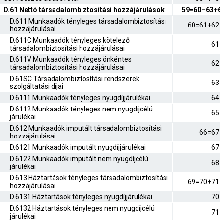
D.61 Nettó társadalombiztosítási hozzájárulások
59=60–63+
D.611 Munkaadók tényleges társadalombiztosítási
60=61+62
hozzájárulásai
D.611C Munkaadók tényleges kötelező
61
társadalombiztosítási hozzájárulásai
D.611V Munkaadók tényleges önkéntes
62
társadalombiztosítási hozzájárulásai
D.61SC Társadalombiztosítási rendszerek
63
szolgáltatási díjai
D.6111 Munkaadók tényleges nyugdíjjárulékai
64
D.6112 Munkaadók tényleges nem nyugdíjcélú
65
járulékai
D.612 Munkaadók imputált társadalombiztosítási
66=67
hozzájárulásai
D.6121 Munkaadók imputált nyugdíjjárulékai
67
D.6122 Munkaadók imputált nem nyugdíjcélú
68
járulékai
D.613 Háztartások tényleges társadalombiztosítási
69=70+71
hozzájárulásai
D.6131 Háztartások tényleges nyugdíjjárulékai
70
D.6132 Háztartások tényleges nem nyugdíjcélú
71
járulékai