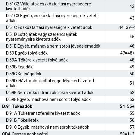
D.51C2 Vállalatok eszköztartási nyereségére
42
kivetett adók
D.51C3 Egyéb, eszköztartási nyereségre kivetett
43
adók
D.51C Eszköztartási nyereségre kivetett adók
44=39+
D.51D Lottójáték vagy szerencsejáték
45
nyereményeire kivetett adók
D.51E Egyéb, máshová nem sorolt jövedelemadók
46
D.59 Egyéb folyó adók
47=48+
D.59A Tőkére kivetett folyó adók
48
D.59B Fejadók
49
D.59C Költségadók
50
D.59D. Háztartások által engedélyekért fizetett
51
adók
D.59E Nemzetközi tranzakciókra kivetett adók
52
D.59F Egyéb, máshová nem sorolt folyó adók
53
D.91 Tőkeadók
54=55+
D.91A Tőketranszferekre kivetett adók
55
D.91B Tőkeilleték
56
D.91C Egyéb, máshová nem sorolt tőkeadók
57
ODA Összes adóbevétel
58=1+3