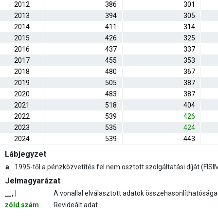
2012
386
301
2013
394
305
2014
411
314
2015
426
325
2016
437
337
2017
455
353
2018
480
367
2019
505
387
2020
483
387
2021
518
404
2022
539
426
2023
535
424
2024
539
443
Lábjegyzet
a
1995-től a pénzközvetítés fel nem osztott szolgáltatási díját (FI
Jelmagyarázat
__, |
A vonallal elválasztott adatok összehasonlíthatósága 
zöld szám
Revideált adat.