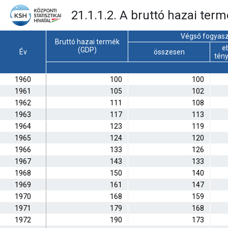
21.1.1.2. A bruttó hazai ter
Végső fogyas
Bruttó hazai termék
e
(GDP)
Év
összesen
tén
1960
100
100
1961
105
102
1962
111
108
1963
117
113
1964
123
119
1965
124
120
1966
133
126
1967
143
133
1968
150
140
1969
161
147
1970
168
159
1971
179
168
1972
190
173