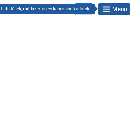
 idősora
Menü