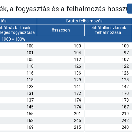
mék, a fogyasztás és a felhalmozás hosszú
ztás
Bruttó felhalmozás
bből háztartások
ebből állóeszközök
összesen
yleges fogyasztása
felhalmozása
1960 = 100%
100
100
100
101
104
97
105
112
107
110
126
122
116
136
126
118
129
128
123
141
142
131
172
170
137
174
173
145
174
187
155
201
219
163
245
242
169
215
240