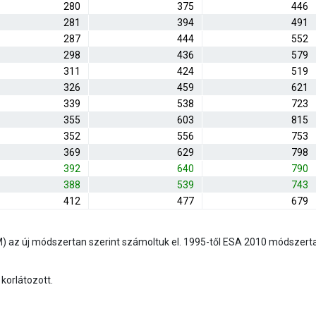
280
375
446
281
394
491
287
444
552
298
436
579
311
424
519
326
459
621
339
538
723
355
603
815
352
556
753
369
629
798
392
640
790
388
539
743
412
477
679
SIM) az új módszertan szerint számoltuk el. 1995-től ESA 2010 módszert
korlátozott.