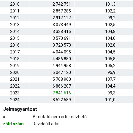
2010
2 742 751
101,3
2011
2 857 285
102,2
2012
2 917 127
99,2
2013
3 073 449
102,5
2014
3 338 416
104,8
2015
3 570 691
104,0
2016
3 720 573
102,8
2017
4 044 095
104,5
2018
4 486 880
105,8
2019
4 944 958
105,2
2020
5 047 120
95,9
2021
5 768 960
107,7
2022
6 866 207
104,4
2023
7 841 616
99,3
2024
8 522 589
101,0
Jelmagyarázat
x
A mutató nem értelmezhető.
zöld szám
Revideált adat.