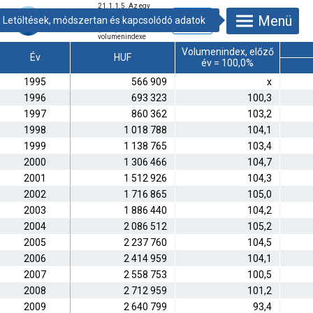
21.1.1.5. Az egy
főre jutó bruttó
Menü
hazai termék
(GDP) értéke és
volumenindexe
Volumenindex, előző
Év
HUF
év = 100,0%
1995
566 909
x
1996
693 323
100,3
1997
860 362
103,2
1998
1 018 788
104,1
1999
1 138 765
103,4
2000
1 306 466
104,7
2001
1 512 926
104,3
2002
1 716 865
105,0
2003
1 886 440
104,2
2004
2 086 512
105,2
2005
2 237 760
104,5
2006
2 414 959
104,1
2007
2 558 753
100,5
2008
2 712 959
101,2
2009
2 640 799
93,4