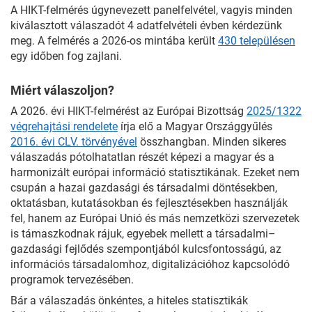
A HIKT-felmérés úgynevezett panelfelvétel, vagyis minden
kiválasztott válaszadót 4 adatfelvételi évben kérdezünk
meg. A felmérés a 2026-os mintába került
430 településen
egy időben fog zajlani.
Miért válaszoljon?
A 2026. évi HIKT-felmérést az Európai Bizottság
2025/1322
végrehajtási rendelete
írja elő a Magyar Országgyűlés
2016. évi CLV. törvényével
összhangban. Minden sikeres
válaszadás pótolhatatlan részét képezi a magyar és a
harmonizált európai információ statisztikának. Ezeket nem
csupán a hazai gazdasági és társadalmi döntésekben,
oktatásban, kutatásokban és fejlesztésekben használják
fel, hanem az Európai Unió és más nemzetközi szervezetek
is támaszkodnak rájuk, egyebek mellett a társadalmi–
gazdasági fejlődés szempontjából kulcsfontosságú, az
információs társadalomhoz, digitalizációhoz kapcsolódó
programok tervezésében.
Bár a válaszadás önkéntes, a hiteles statisztikák