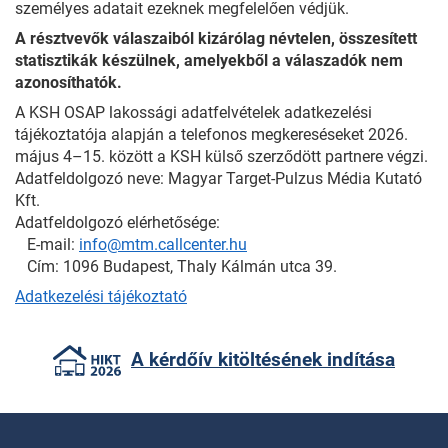
személyes adatait ezeknek megfelelően védjük.
A résztvevők válaszaiból kizárólag névtelen, összesített
statisztikák készülnek, amelyekből a válaszadók nem
azonosíthatók.
A KSH OSAP lakossági adatfelvételek adatkezelési
tájékoztatója alapján a telefonos megkereséseket 2026.
május 4–15. között a KSH külső szerződött partnere végzi.
Adatfeldolgozó neve: Magyar Target-Pulzus Média Kutató
Kft.
Adatfeldolgozó elérhetősége:
E-mail:
info@mtm.callcenter.hu
Cím: 1096 Budapest, Thaly Kálmán utca 39.
Adatkezelési tájékoztató
A kérdőív kitöltésének indítása