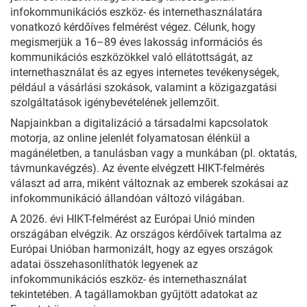
infokommunikációs eszköz- és internethasználatára
vonatkozó kérdőíves felmérést végez. Célunk, hogy
megismerjük a 16–89 éves lakosság információs és
kommunikációs eszközökkel való ellátottságát, az
internethasználat és az egyes internetes tevékenységek,
például a vásárlási szokások, valamint a közigazgatási
szolgáltatások igénybevételének jellemzőit.
Napjainkban a digitalizáció a társadalmi kapcsolatok
motorja, az online jelenlét folyamatosan élénkül a
magánéletben, a tanulásban vagy a munkában (pl. oktatás,
távmunkavégzés). Az évente elvégzett HIKT-felmérés
választ ad arra, miként változnak az emberek szokásai az
infokommunikáció állandóan változó világában.
A 2026. évi HIKT-felmérést az Európai Unió minden
országában elvégzik. Az országos kérdőívek tartalma az
Európai Unióban harmonizált, hogy az egyes országok
adatai összehasonlíthatók legyenek az
infokommunikációs eszköz- és internethasználat
tekintetében. A tagállamokban gyűjtött adatokat az