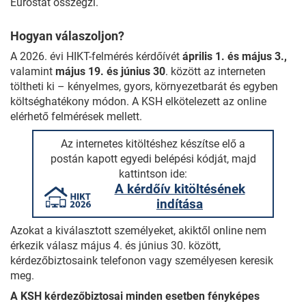
Eurostat összegzi.
Hogyan válaszoljon?
A 2026. évi HIKT-felmérés kérdőívét
április 1. és május 3.,
valamint
május 19. és június 30
. között az interneten
töltheti ki – kényelmes, gyors, környezetbarát és egyben
költséghatékony módon. A KSH elkötelezett az online
elérhető felmérések mellett.
Az internetes kitöltéshez készítse elő a
postán kapott egyedi belépési kódját, majd
kattintson ide:
A kérdőív kitöltésének
indítása
Azokat a kiválasztott személyeket, akiktől online nem
érkezik válasz május 4. és június 30. között,
kérdezőbiztosaink telefonon vagy személyesen keresik
meg.
A KSH kérdezőbiztosai minden esetben fényképes