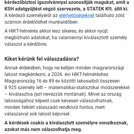
kérdezőbiztosi igazolvánnyal azonosítják magukat, amit a
KSH adatgyűjtést végző szervezete, a STATEK Kft. állít ki.
A kérdező személyéről az
elérhetőségeknél
található zöld
számon érdeklődhet munkaidőben.
A HIKT-felmérés akkor lesz sikeres, és akkor nyújt
megbízható adatokat, ha valamennyi kiválasztott személy
válaszol a kérdőívre.
Kiket kérünk fel válaszadásra?
Annak érdekében, hogy ne kelljen minden magyarországi
lakost megkérdezni, a 2026. évi HIKT-felméréshez
Magyarország 16 és 89 év közötti lakosaiból összesen
8 925 személy lett – matematikai-statisztikai módszerekkel
– kiválasztva (ezt nevezzük mintának). Mivel az ország
lakosságához képest csak kevesen válaszolhatnak,
minden felkért válaszadó rendkívül fontos, mert
válaszaival sok lakost képvisel.
A kérdések csakis a kiválasztott személyre vonatkoznak,
azokat más nem válaszolhatja meg.