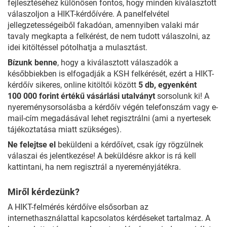
fejlesztéséhez különösen fontos, hogy minden kiválasztott
válaszoljon a HIKT-kérdőívére. A panelfelvétel
jellegzetességeiből fakadóan, amennyiben valaki már
tavaly megkapta a felkérést, de nem tudott válaszolni, az
idei kitöltéssel pótolhatja a mulasztást.
Bízunk benne
, hogy a kiválasztott válaszadók a
későbbiekben is elfogadják a KSH felkérését, ezért a HIKT-
kérdőív sikeres, online kitöltői között
5 db, egyenként
100 000 forint értékű vásárlási utalványt
sorsolunk ki! A
nyereménysorsolásba a kérdőív végén telefonszám vagy e-
mail-cím megadásával lehet regisztrálni (ami a nyertesek
tájékoztatása miatt szükséges).
Ne felejtse el
beküldeni a kérdőívet, csak így rögzülnek
válaszai és jelentkezése! A beküldésre akkor is rá kell
kattintani, ha nem regisztrál a nyereményjátékra.
Miről kérdezünk?
A HIKT-felmérés kérdőíve elsősorban az
internethasználattal kapcsolatos kérdéseket tartalmaz. A