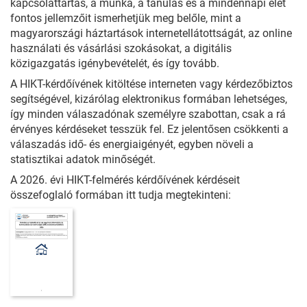
kapcsolattartás, a munka, a tanulás és a mindennapi élet
fontos jellemzőit ismerhetjük meg belőle, mint a
magyarországi háztartások internetellátottságát, az online
használati és vásárlási szokásokat, a digitális
közigazgatás igénybevételét, és így tovább.
A HIKT-kérdőívének kitöltése interneten vagy kérdezőbiztos
segítségével, kizárólag elektronikus formában lehetséges,
így minden válaszadónak személyre szabottan, csak a rá
érvényes kérdéseket tesszük fel. Ez jelentősen csökkenti a
válaszadás idő- és energiaigényét, egyben növeli a
statisztikai adatok minőségét.
A 2026. évi HIKT-felmérés kérdőívének kérdéseit
összefoglaló formában itt tudja megtekinteni: