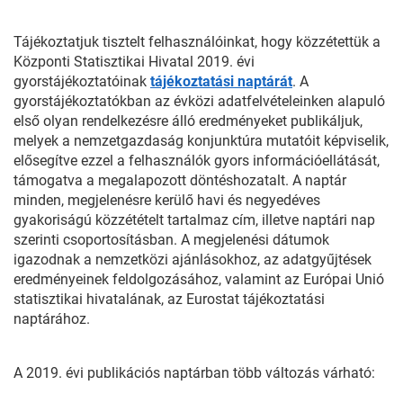
Tájékoztatjuk tisztelt felhasználóinkat, hogy közzétettük a
Központi Statisztikai Hivatal 2019. évi
gyorstájékoztatóinak
tájékoztatási naptárát
. A
gyorstájékoztatókban az évközi adatfelvételeinken alapuló
első olyan rendelkezésre álló eredményeket publikáljuk,
melyek a nemzetgazdaság konjunktúra mutatóit képviselik,
elősegítve ezzel a felhasználók gyors információellátását,
támogatva a megalapozott döntéshozatalt. A naptár
minden, megjelenésre kerülő havi és negyedéves
gyakoriságú közzétételt tartalmaz cím, illetve naptári nap
szerinti csoportosításban. A megjelenési dátumok
igazodnak a nemzetközi ajánlásokhoz, az adatgyűjtések
eredményeinek feldolgozásához, valamint az Európai Unió
statisztikai hivatalának, az Eurostat tájékoztatási
naptárához.
A 2019. évi publikációs naptárban több változás várható: