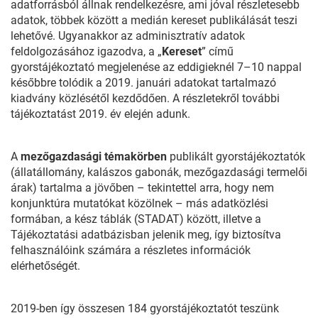
adatforrásból állnak rendelkezésre, ami jóval részletesebb
adatok, többek között a medián kereset publikálását teszi
lehetővé. Ugyanakkor az adminisztratív adatok
feldolgozásához igazodva, a „
Kereset
” című
gyorstájékoztató megjelenése az eddigieknél 7–10 nappal
későbbre tolódik a 2019. januári adatokat tartalmazó
kiadvány közlésétől kezdődően. A részletekről további
tájékoztatást 2019. év elején adunk.
A
mezőgazdasági témakörben
publikált gyorstájékoztatók
(állatállomány, kalászos gabonák, mezőgazdasági termelői
árak) tartalma a jövőben – tekintettel arra, hogy nem
konjunktúra mutatókat közölnek – más adatközlési
formában, a kész táblák (STADAT) között, illetve a
Tájékoztatási adatbázisban jelenik meg, így biztosítva
felhasználóink számára a részletes információk
elérhetőségét.
2019-ben így összesen 184 gyorstájékoztatót teszünk