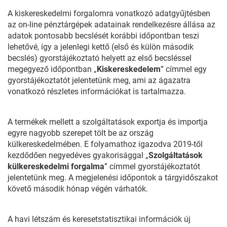
A kiskereskedelmi forgalomra vonatkozó adatgyűjtésben
az on-line pénztárgépek adatainak rendelkezésre állása az
adatok pontosabb becslését korábbi időpontban teszi
lehetővé, így a jelenlegi kettő (első és külön második
becslés) gyorstájékoztató helyett az első becsléssel
megegyező időpontban „
Kiskereskedelem
” címmel egy
gyorstájékoztatót jelentetünk meg, ami az ágazatra
vonatkozó részletes információkat is tartalmazza.
A termékek mellett a szolgáltatások exportja és importja
egyre nagyobb szerepet tölt be az ország
külkereskedelmében. E folyamathoz igazodva 2019-től
kezdődően negyedéves gyakorisággal „
Szolgáltatások
külkereskedelmi forgalma
” címmel gyorstájékoztatót
jelentetünk meg. A megjelenési időpontok a tárgyidőszakot
követő második hónap végén várhatók.
A havi létszám és keresetstatisztikai információk új