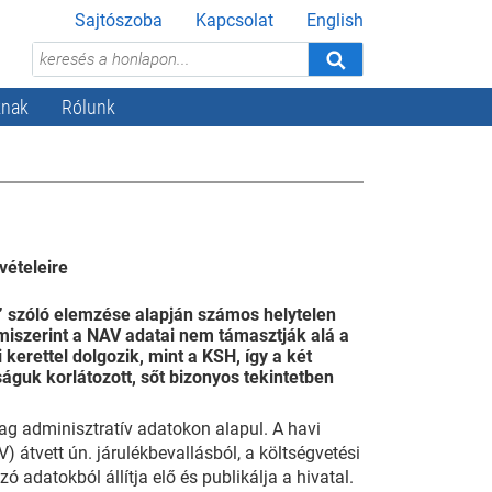
Sajtószoba
Kapcsolat
English
knak
Rólunk
vételeire
l” szóló elemzése alapján számos helytelen
 miszerint a NAV adatai nem támasztják alá a
kerettel dolgozik, mint a KSH, így a két
ságuk korlátozott, sőt bizonyos tekintetben
lag adminisztratív adatokon alapul. A havi
 átvett ún. járulékbevallásból, a költségvetési
datokból állítja elő és publikálja a hivatal.