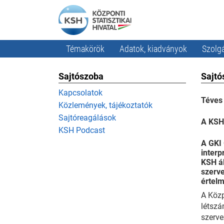
Témakörök
Adatok, kiadványok
Szolgá
Sajtószoba
Sajtó
Kapcsolatok
Téves
Közlemények, tájékoztatók
Sajtóreagálások
A KSH 
KSH Podcast
A GKI 
interp
KSH ál
szerve
értelm
A Közp
létszá
szerve