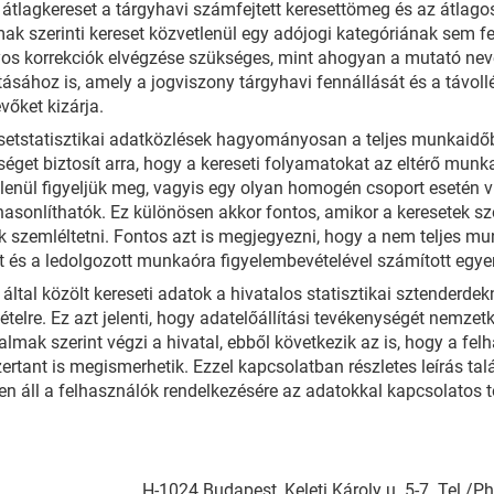
 átlagkereset a tárgyhavi számfejtett keresettömeg és az átlago
ak szerinti kereset közvetlenül egy adójogi kategóriának sem f
os korrekciók elvégzése szükséges, mint ahogyan a mutató nev
ásához is, amely a jogviszony tárgyhavi fennállását és a távollé
évőket kizárja.
setstatisztikai adatközlések hagyományosan a teljes munkaidő
séget biztosít arra, hogy a kereseti folyamatokat az eltérő munk
lenül figyeljük meg, vagyis egy olyan homogén csoport esetén vi
asonlíthatók. Ez különösen akkor fontos, amikor a keresetek szó
k szemléltetni. Fontos azt is megjegyezni, hogy a nem teljes m
t és a ledolgozott munkaóra figyelembevételével számított egyené
által közölt kereseti adatok a hivatalos statisztikai sztenderdek
ételre. Ez azt jelenti, hogy adatelőállítási tevékenységét nemze
almak szerint végzi a hivatal, ebből következik az is, hogy a fe
rtant is megismerhetik. Ezzel kapcsolatban részletes leírás talá
en áll a felhasználók rendelkezésére az adatokkal kapcsolatos
H-1024 Budapest, Keleti Károly u. 5-7. Tel./