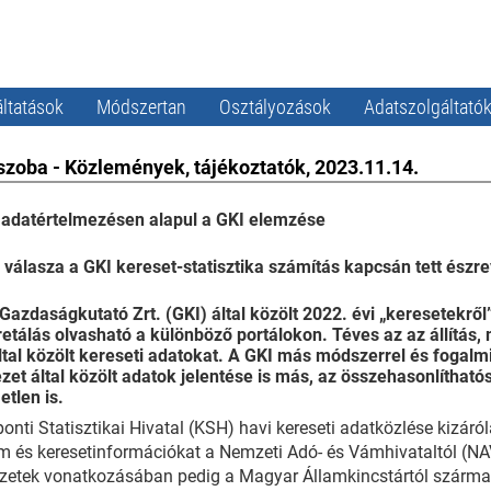
ltatások
Módszertan
Osztályozások
Adatszolgáltató
szoba - Közlemények, tájékoztatók, 2023.11.14.
 adatértelmezésen alapul a GKI elemzése
válasza a GKI kereset-statisztika számítás kapcsán tett észre
Gazdaságkutató Zrt. (GKI) által közölt 2022. évi „keresetekrő
retálás olvasható a különböző portálokon. Téves az az állítás,
tal közölt kereseti adatokat. A GKI más módszerrel és fogalmi 
zet által közölt adatok jelentése is más, az összehasonlítható
etlen is.
onti Statisztikai Hivatal (KSH) havi kereseti adatközlése kizáró
m és keresetinformációkat a Nemzeti Adó- és Vámhivataltól (NAV)
zetek vonatkozásában pedig a Magyar Államkincstártól származó a