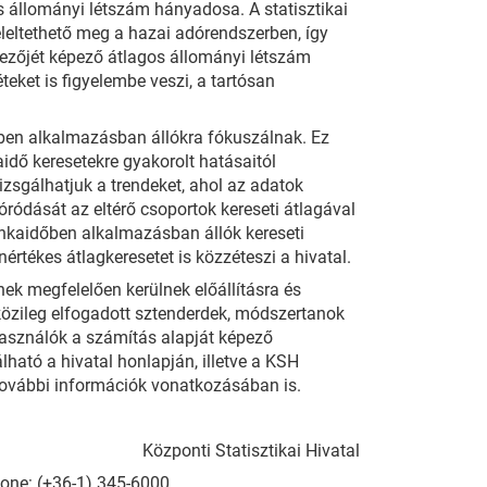
s állományi létszám hányadosa. A statisztikai
eleltethető meg a hazai adórendszerben, így
ezőjét képező átlagos állományi létszám
teket is figyelembe veszi, a tartósan
ben alkalmazásban állókra fókuszálnak. Ez
aidő keresetekre gyakorolt hatásaitól
zsgálhatjuk a trendeket, ahol az adatok
ródását az eltérő csoportok kereseti átlagával
unkaidőben alkalmazásban állók kereseti
rtékes átlagkeresetet is közzéteszi a hivatal.
nek megfelelően kerülnek előállításra és
tközileg elfogadott sztenderdek, módszertanok
lhasználók a számítás alapját képező
lható a hivatal honlapján, illetve a KSH
 további információk vonatkozásában is.
Központi Statisztikai Hivatal
Phone: (+36-1) 345-6000