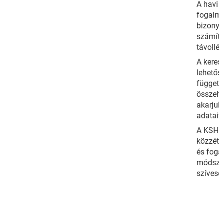
A havi
fogalm
bizony
számít
távoll
A kere
lehető
függet
összeh
akarju
adatai
A KSH 
közzét
és fog
módsze
szíves