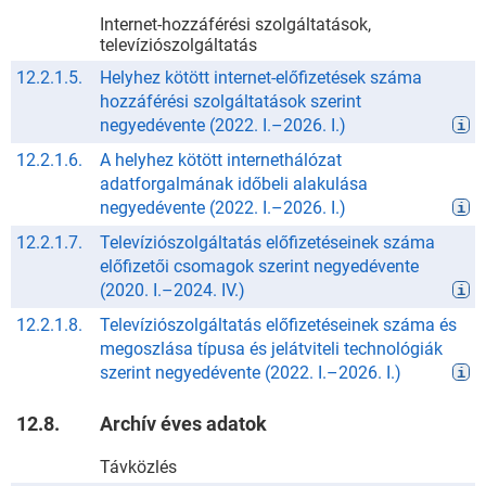
Internet-hozzáférési szolgáltatások,
televíziószolgáltatás
12.2.1.5.
Helyhez kötött internet-előfizetések száma
hozzáférési szolgáltatások szerint
negyedévente
(
2022. I.
–
2026. I.
)
12.2.1.6.
A helyhez kötött internethálózat
adatforgalmának időbeli alakulása
negyedévente
(
2022. I.
–
2026. I.
)
12.2.1.7.
Televíziószolgáltatás előfizetéseinek száma
előfizetői csomagok szerint negyedévente
(
2020. I.
–
2024. IV.
)
12.2.1.8.
Televíziószolgáltatás előfizetéseinek száma és
megoszlása típusa és jelátviteli technológiák
szerint negyedévente
(
2022. I.
–
2026. I.
)
12.8.
Archív éves adatok
Távközlés