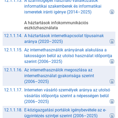
12.1.1.13.
A számítógépet használó vállalkozások
informatikai szakemberek és informatikai
ismeretek iránti igénye
(
2014
–
2025
)
A háztartások infokommunikációs
eszközhasználata
12.1.1.14.
A háztartások internetkapcsolat típusainak
aránya
(
2020
–
2025
)
12.1.1.15.
Az internethasználók arányának alakulása a
lakosságon belül az utolsó használat időpontja
szerint
(
2006
–
2025
)
12.1.1.16.
Az internethasználók megoszlása az
internethasználat gyakorisága szerint
(
2006
–
2025
)
12.1.1.17.
Interneten vásárló személyek aránya az utolsó
vásárlás időpontja szerint a népességen belül
(
2006
–
2025
)
12.1.1.18.
E-közigazgatási portálok igénybevétele az e-
ügyintézés szintjei szerint
(
2006
–
2025
)