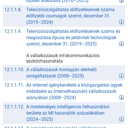
időbeli alakulása
(
2016
–
2025
)
12.1.1.8.
Televíziószolgáltatás előfizetéseinek száma
előfizetői csomagok szerint, december 31.
(
2015
–
2024
)
12.1.1.9.
Televíziószolgáltatás előfizetéseinek száma és
megoszlása típusa és jelátviteli technológiák
szerint, december 31.
(
2019
–
2025
)
A vállalkozások infokommunikációs
eszközhasználata
12.1.1.10.
A vállalkozások honlapján elérhető
szolgáltatások
(
2008
–
2025
)
12.1.1.11.
Az internet igénybevétele a közigazgatási ügyek
intézésére az internethasználó vállalkozások
arányában
(
2008
–
2024
)
12.1.1.12.
A mesterséges intelligencia felhasználási
területe az MI használók százalékában
(
2024
–
2025
)