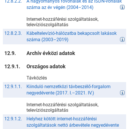
12.8.2.2.
A hagyományos fővonalak és az ISDN-vonalak
száma az év végén
(
2004
–
2014
)
Internet-hozzáférési szolgáltatások,
televíziószolgáltatás
12.8.2.3.
Kábeltelevízió-hálózatba bekapcsolt lakások
száma
(
2003
–
2019
)
12.9.
Archív évközi adatok
12.9.1.
Országos adatok
Távközlés
12.9.1.1.
Kiinduló nemzetközi távbeszélő-forgalom
negyedévente
(
2017. I.
–
2021. IV.
)
Internet-hozzáférési szolgáltatások,
televíziószolgáltatás
12.9.1.2.
Helyhez kötött internet-hozzáférési
szolgáltatások nettó árbevétele negyedévente