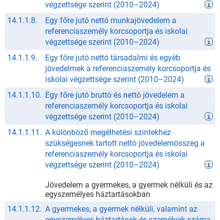
végzettsége szerint
(
2010
–
2024
)
14.1.1.8.
Egy főre jutó nettó munkajövedelem a
referenciaszemély korcsoportja és iskolai
végzettsége szerint
(
2010
–
2024
)
14.1.1.9.
Egy főre jutó nettó társadalmi és egyéb
jövedelmek a referenciaszemély korcsoportja és
iskolai végzettsége szerint
(
2010
–
2024
)
14.1.1.10.
Egy főre jutó bruttó és nettó jövedelem a
referenciaszemély korcsoportja és iskolai
végzettsége szerint
(
2010
–
2024
)
14.1.1.11.
A különböző megélhetési szintekhez
szükségesnek tartott nettó jövedelemösszeg a
referenciaszemély korcsoportja és iskolai
végzettsége szerint
(
2010
–
2024
)
Jövedelem a gyermekes, a gyermek nélküli és az
egyszemélyes háztartásokban
14.1.1.12.
A gyermekes, a gyermek nélküli, valamint az
egyszemélyes háztartások és személyek száma