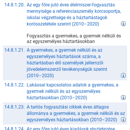
14.8.1.20.
Az egy főre jutó éves élelmiszer-fogyasztás
mennyisége a referenciaszemély korcsoportja,
iskolai végzettsége és a háztartástagok
korösszetétele szerint
(
2010
–
2020
)
Fogyasztás a gyermekes, a gyermek nélküli és
az egyszemélyes háztartásokban
14.8.1.21.
A gyermekes, a gyermek nélküli és az
egyszemélyes háztartások száma, a
háztartásban élő személyek jellemzői
jövedelemszerző tevékenységük szerint
(
2010
–
2020
)
14.8.1.22.
Lakással kapcsolatos adatok a gyermekes, a
gyermek nélküli és az egyszemélyes
háztartásokban
(
2010
–
2020
)
14.8.1.23.
A tartós fogyasztási cikkek éves átlagos
állománya a gyermekes, a gyermek nélküli és az
egyszemélyes háztartásokban
(
2010
–
2020
)
14.8.1.24.
Az egy főre jutó éves kiadások részletezése