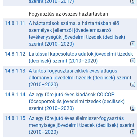
szerint
(
2010
–
2017
)
Fogyasztás az összes háztartásban
14.8.1.11.
A háztartások száma, a háztartásban élő
személyek jellemzői jövedelemszerző
tevékenységük, jövedelmi tizedek (decilisek)
szerint
(
2010
–
2020
)
14.8.1.12.
Lakással kapcsolatos adatok jövedelmi tizedek
(decilisek) szerint
(
2010
–
2020
)
14.8.1.13.
A tartós fogyasztási cikkek éves átlagos
állománya jövedelmi tizedek (decilisek) szerint
(
2010
–
2020
)
14.8.1.14.
Az egy főre jutó éves kiadások COICOP-
főcsoportok és jövedelmi tizedek (decilisek)
szerint
(
2010
–
2020
)
14.8.1.15.
Az egy főre jutó éves élelmiszer-fogyasztás
mennyisége jövedelmi tizedek (decilisek) szerint
(
2010
–
2020
)