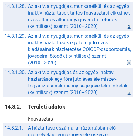
14.8.1.28.
Az aktív, a nyugdíjas, munkanélküli és az egyéb
inaktív háztartások tartós fogyasztási cikkeinek
éves átlagos állománya jövedelmi ötödök
(kvintilisek) szerint
(
2010
–
2020
)
14.8.1.29.
Az aktív, a nyugdíjas, munkanélküli és az egyéb
inaktív háztartások egy főre jutó éves
kiadásainak részletezése COICOP-csoportosítás,
jövedelmi ötödök (kvintilisek) szerint
(
2010
–
2020
)
14.8.1.30.
Az aktív, a nyugdíjas és az egyéb inaktív
háztartások egy főre jutó éves élelmiszer-
fogyasztásának mennyisége jövedelmi ötödök
(kvintilisek) szerint
(
2010
–
2020
)
14.8.2.
Területi adatok
Fogyasztás
14.8.2.1.
A háztartások száma, a háztartásban élő
személyek jellemzői jövedelemszerző