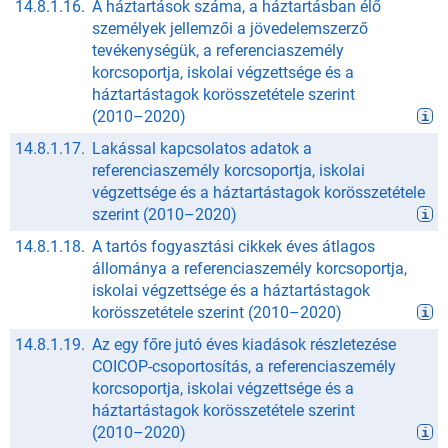
14.8.1.16.
A háztartások száma, a háztartásban élő
személyek jellemzői a jövedelemszerző
tevékenységük, a referenciaszemély
korcsoportja, iskolai végzettsége és a
háztartástagok korösszetétele szerint
(
2010
–
2020
)
14.8.1.17.
Lakással kapcsolatos adatok a
referenciaszemély korcsoportja, iskolai
végzettsége és a háztartástagok korösszetétele
szerint
(
2010
–
2020
)
14.8.1.18.
A tartós fogyasztási cikkek éves átlagos
állománya a referenciaszemély korcsoportja,
iskolai végzettsége és a háztartástagok
korösszetétele szerint
(
2010
–
2020
)
14.8.1.19.
Az egy főre jutó éves kiadások részletezése
COICOP-csoportosítás, a referenciaszemély
korcsoportja, iskolai végzettsége és a
háztartástagok korösszetétele szerint
(
2010
–
2020
)