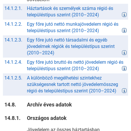
14.1.2.1.
Háztartások és személyek száma régió és
településtípus szerint
(
2010
–
2024
)
14.1.2.2.
Egy főre jutó nettó munkajövedelem régió és
településtípus szerint
(
2010
–
2024
)
14.1.2.3.
Egy főre jutó nettó társadalmi és egyéb
jövedelmek régiók és településtípus szerint
(
2010
–
2024
)
14.1.2.4.
Egy főre jutó bruttó és nettó jövedelem régió és
településtípus szerint
(
2010
–
2024
)
14.1.2.5.
A különböző megélhetési szintekhez
szükségesnek tartott nettó jövedelemösszeg
régió és településtípus szerint
(
2010
–
2024
)
14.8.
Archív éves adatok
14.8.1.
Országos adatok
Jövedelem az összes háztartásban