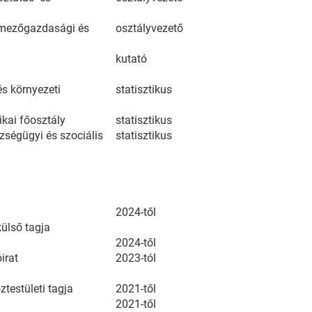
i, mezőgazdasági és
osztályvezető
kutató
és környezeti
statisztikus
ikai főosztály
statisztikus
szségügyi és szociális
statisztikus
2024-től
külső tagja
2024-től
irat
2023-tól
estületi tagja
2021-től
2021-től