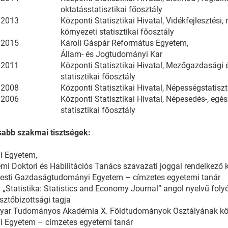
oktatásstatisztikai főosztály
–2013
Központi Statisztikai Hivatal, Vidékfejlesztés
környezeti statisztikai főosztály
–2015
Károli Gáspár Református Egyetem,
Állam- és Jogtudományi Kar
–2011
Központi Statisztikai Hivatal, Mezőgazdasági 
statisztikai főosztály
–2008
Központi Statisztikai Hivatal, Népességstatiszt
–2006
Központi Statisztikai Hivatal, Népesedés-, egé
statisztikai főosztály
sabb szakmai tisztségek:
i Egyetem,
mi Doktori és Habilitációs Tanács szavazati joggal rendelkező 
esti Gazdaságtudományi Egyetem – címzetes egyetemi tanár
 „Statistika: Statistics and Economy Journal” angol nyelvű folyó
sztőbizottsági tagja
yar Tudományos Akadémia X. Földtudományok Osztályának közt
i Egyetem – címzetes egyetemi tanár