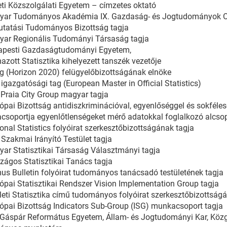
i Közszolgálati Egyetem – címzetes oktató
yar Tudományos Akadémia IX. Gazdaság- és Jogtudományok Oszt
utatási Tudományos Bizottság tagja
yar Regionális Tudományi Társaság tagja
apesti Gazdaságtudományi Egyetem,
azott Statisztika kihelyezett tanszék vezetője
 (Horizon 2020) felügyelőbizottságának elnöke
gazgatósági tag (European Master in Official Statistics)
Praia City Group magyar tagja
ópai Bizottság antidiszkriminációval, egyenlőséggel és sokféle
soportja egyenlőtlenségeket mérő adatokkal foglalkozó alcsop
onal Statistics folyóirat szerkesztőbizottságának tagja
Szakmai Irányító Testület tagja
ar Statisztikai Társaság Választmányi tagja
zágos Statisztikai Tanács tagja
us Bulletin folyóirat tudományos tanácsadó testületének tagja
ópai Statisztikai Rendszer Vision Implementation Group tagja
leti Statisztika című tudományos folyóirat szerkesztőbizottság
ópai Bizottság Indicators Sub-Group (ISG) munkacsoport tagja
 Gáspár Református Egyetem, Állam- és Jogtudományi Kar, Kö