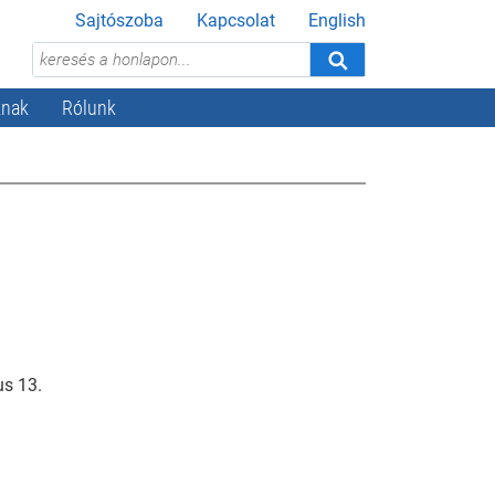
Sajtószoba
Kapcsolat
English
knak
Rólunk
us 13.