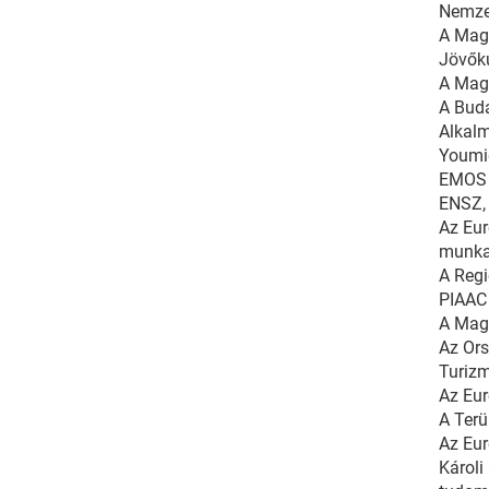
Nemzet
A Mag
Jövők
A Mag
A Bud
Alkalm
Youmig
EMOS i
ENSZ, 
Az Eur
munkac
A Regi
PIAAC 
A Magy
Az Ors
Turizm
Az Eur
A Terü
Az Eur
Károli