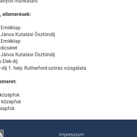
ányos munkatárs
, elismerések:
 Emléklap
 János Kutatási Ösztöndíj
 Emléklap
 dicséret
 János Kutatási Ösztöndíj
 Elek-díj
-díj 1. hely, Rutherford-szórás vizsgálata
ismeret:
 középfok
 középfok
alapfok
Impresszum