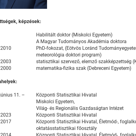
ttségek, képzések:
Habilitált doktor (Miskolci Egyetem)
A Magyar Tudományos Akadémia doktora
–2010
PhD-fokozat, (Eötvös Loránd Tudományegyetem,
meteorológia doktori program)
–2003
statisztikai szervező, elemző szakképzettség (K
–2000
matematika-fizika szak (Debreceni Egyetem)
helyek:
június 11. –
Központi Statisztikai Hivatal
–
Miskolci Egyetem,
Világ- és Regionális Gazdaságtan Intézet
–2023
Központi Statisztikai Hivatal
–2017
Központi Statisztikai Hivatal, Életmód-, foglalk
oktatásstatisztikai főosztály
–2014
Központi Statisztikai Hivatal, Életmód-, foglalk