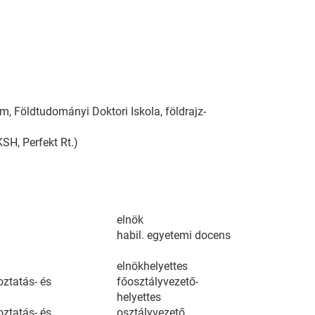
 Földtudományi Doktori Iskola, földrajz-
SH, Perfekt Rt.)
elnök
habil. egyetemi docens
elnökhelyettes
oztatás- és
főosztályvezető-
helyettes
oztatás- és
osztályvezető