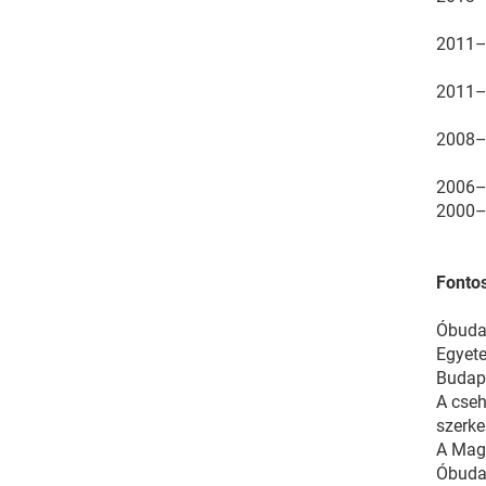
2011
2011
2008
2006
2000
Fonto
Óbuda
Egyete
Budap
A cseh
szerke
A Mag
Óbuda