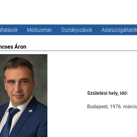
ltatások
Módszertan
Osztályozások
Adatszolgáltató
incses Áron
Születési hely, idő:
Budapest, 1976. márci