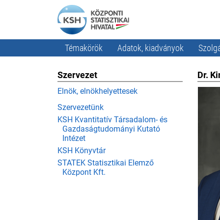
Témakörök
Adatok, kiadványok
Szolgá
Szervezet
Dr. K
Elnök, elnökhelyettesek
Szervezetünk
KSH Kvantitatív Társadalom- és
Gazdaságtudományi Kutató
Intézet
KSH Könyvtár
STATEK Statisztikai Elemző
Központ Kft.