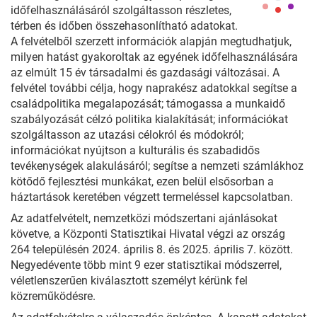
időfelhasználásáról szolgáltasson részletes,
térben és időben összehasonlítható adatokat.
A felvételből szerzett információk alapján megtudhatjuk,
milyen hatást gyakoroltak az egyének időfelhasználására
az elmúlt 15 év társadalmi és gazdasági változásai. A
felvétel további célja, hogy naprakész adatokkal segítse a
családpolitika megalapozását; támogassa a munkaidő
szabályozását célzó politika kialakítását; információkat
szolgáltasson az utazási célokról és módokról;
információkat nyújtson a kulturális és szabadidős
tevékenységek alakulásáról; segítse a nemzeti számlákhoz
kötődő fejlesztési munkákat, ezen belül elsősorban a
háztartások keretében végzett termeléssel kapcsolatban.
Az adatfelvételt, nemzetközi módszertani ajánlásokat
követve, a Központi Statisztikai Hivatal végzi az ország
264 településén 2024. április 8. és 2025. április 7. között.
Negyedévente több mint 9 ezer statisztikai módszerrel,
véletlenszerűen kiválasztott személyt kérünk fel
közreműködésre.