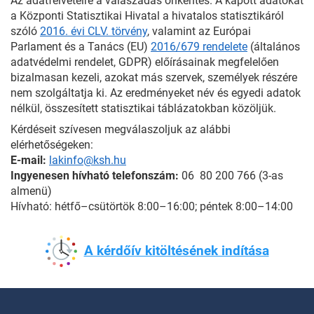
Az adatfelvételre a válaszadás önkéntes. A kapott adatokat
a Központi Statisztikai Hivatal a hivatalos statisztikáról
szóló
2016. évi CLV. törvény
, valamint az Európai
Parlament és a Tanács (EU)
2016/679 rendelete
(általános
adatvédelmi rendelet, GDPR) előírásainak megfelelően
bizalmasan kezeli, azokat más szervek, személyek részére
nem szolgáltatja ki. Az eredményeket név és egyedi adatok
nélkül, összesített statisztikai táblázatokban közöljük.
Kérdéseit szívesen megválaszoljuk az alábbi
elérhetőségeken:
E-mail:
lakinfo@ksh.hu
Ingyenesen hívható telefonszám:
06 80 200 766 (3-as
almenü)
Hívható: hétfő–csütörtök 8:00–16:00; péntek 8:00–14:00
A kérdőív kitöltésének indítása