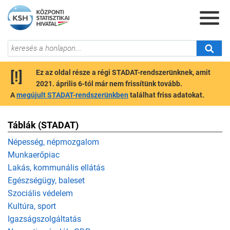
[!]
Ez az oldal része a régi STADAT-rendszerünknek, amit
2021. április 6-tól már nem frissítünk tovább.
A
megújult STADAT-rendszerünkben
találhat friss adatokat.
Táblák (STADAT)
Népesség, népmozgalom
Munkaerőpiac
Lakás, kommunális ellátás
Egészségügy, baleset
Szociális védelem
Kultúra, sport
Igazságszolgáltatás