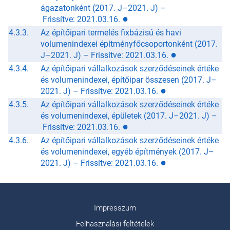
ágazatonként (2017. J–2021. J) –
●
Frissítve: 2021.03.16.
4.3.3.
Az építőipari termelés fixbázisú és havi
volumenindexei építményfőcsoportonként (2017.
●
J–2021. J) –
Frissítve: 2021.03.16.
4.3.4.
Az építőipari vállalkozások szerződéseinek értéke
és volumenindexei, építőipar összesen (2017. J–
●
2021. J) –
Frissítve: 2021.03.16.
4.3.5.
Az építőipari vállalkozások szerződéseinek értéke
és volumenindexei, épületek (2017. J–2021. J) –
●
Frissítve: 2021.03.16.
4.3.6.
Az építőipari vállalkozások szerződéseinek értéke
és volumenindexei, egyéb építmények (2017. J–
●
2021. J) –
Frissítve: 2021.03.16.
Impresszum
Felhasználási feltételek