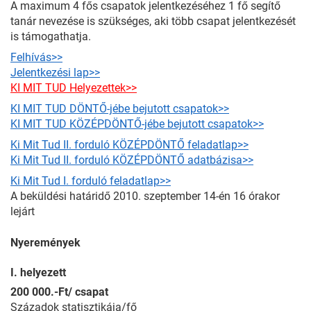
A maximum 4 fős csapatok jelentkezéséhez 1 fő segítő
tanár nevezése is szükséges, aki több csapat jelentkezését
is támogathatja.
Felhívás>>
Jelentkezési lap>>
KI MIT TUD Helyezettek>>
KI MIT TUD DÖNTŐ-jébe bejutott csapatok>>
KI MIT TUD KÖZÉPDÖNTŐ-jébe bejutott csapatok>>
Ki Mit Tud II. forduló KÖZÉPDÖNTŐ feladatlap>>
Ki Mit Tud II. forduló KÖZÉPDÖNTŐ adatbázisa>>
Ki Mit Tud I. forduló feladatlap>>
A beküldési határidő 2010. szeptember 14-én 16 órakor
lejárt
Nyeremények
I. helyezett
200 000.-Ft/ csapat
Századok statisztikája/fő