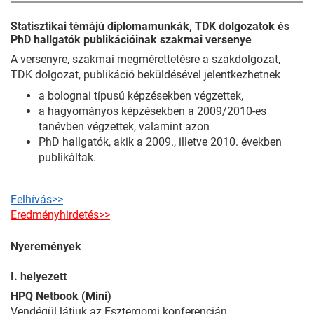
Statisztikai témájú diplomamunkák, TDK dolgozatok és
PhD hallgatók publikációinak szakmai versenye
A versenyre, szakmai megmérettetésre a szakdolgozat,
TDK dolgozat, publikáció beküldésével jelentkezhetnek
a bolognai típusú képzésekben végzettek,
a hagyományos képzésekben a 2009/2010-es
tanévben végzettek, valamint azon
PhD hallgatók, akik a 2009., illetve 2010. években
publikáltak.
Felhívás>>
Eredményhirdetés>>
Nyeremények
I. helyezett
HPQ Netbook (Mini)
Vendégül látjuk az Esztergomi konferencián