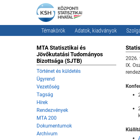
Témakörök
Adatok, kiadványok
Szolgá
MTA Statisztikai és
Stati
Jövőkutatási Tudományos
2026. 
Bizottsága (SJTB)
IX. Os
Történet és küldetés
rendez
Ügyrend
Konfe
Vezetőség
Tagság
Hírek
Rendezvények
MTA 200
Dokumentumok
Kiállí
Archívum