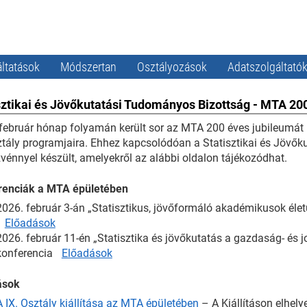
ltatások
Módszertan
Osztályozások
Adatszolgáltató
sztikai és Jövőkutatási Tudományos Bizottság - MTA 2
február hónap folyamán került sor az MTA 200 éves jubileumát
ztály programjaira. Ehhez kapcsolódóan a Statisztikai és Jövő
vénnyel készült, amelyekről az alábbi oldalon tájékozódhat.
renciák a MTA épületében
2026. február 3-án „Statisztikus, jövőformáló akadémikusok életút
Előadások
2026. február 11-én „Statisztika és jövőkutatás a gazdaság- é
konferencia
Előadások
tások
A IX. Osztály kiállítása az MTA épületében
– A Kiállításon elhelye