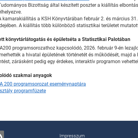
Tudományos Bizottság által készített poszter a kiállítás elbont
elhelyezve.
A kamarakiállítás a KSH Könyvtárában február 2. és március 31. k
idejében. A kiállítás több különböző statisztikai területet mutatot
tt könyvtárlátogatás és épületséta a Statisztikai Palotában
200 programsorozathoz kapcsolódó, 2026. február 9-én lezajlot
erhették a hivatal épületének történetét és működését, majd a
ntést, zárásként pedig egy érdekes, interaktív programon vehettek
olódó szakmai anyagok
A 200 programsorozat eseménynaptára
osztály programfüzete
Impresszum