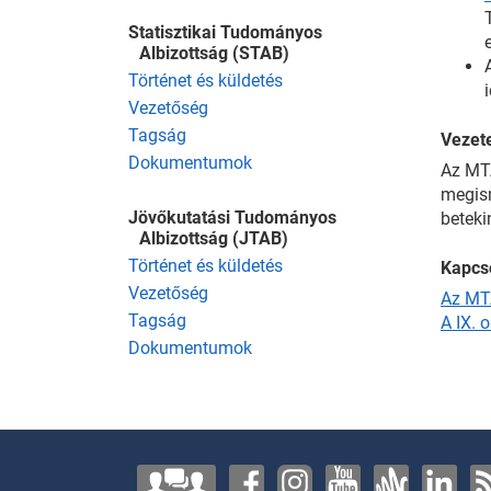
Statisztikai Tudományos
Albizottság (STAB)
Történet és küldetés
Vezetőség
Tagság
Vezete
Dokumentumok
Az MTA
megism
Jövőkutatási Tudományos
beteki
Albizottság (JTAB)
Történet és küldetés
Kapcs
Vezetőség
Az MT
Tagság
A IX. 
Dokumentumok