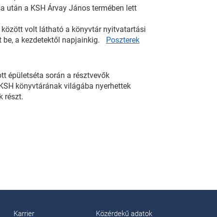
ása után a KSH Árvay János termében lett
özött volt látható a könyvtár nyitvatartási
t be, a kezdetektől napjainkig.
Poszterek
t épületséta során a résztvevők
 KSH könyvtárának világába nyerhettek
 részt.
Karrier
Közérdekű adatok