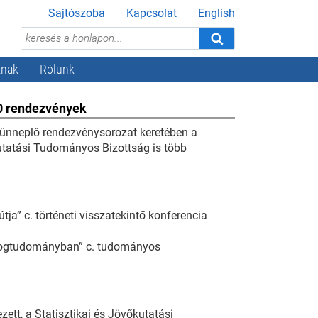
Sajtószoba
Kapcsolat
English
knak
Rólunk
00 rendezvények
 ünneplő rendezvénysorozat keretében a
kutatási Tudományos Bizottság is több
ja” c. történeti visszatekintő konferencia
s jogtudományban” c. tudományos
zett, a Statisztikai és Jövőkutatási