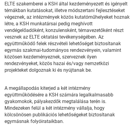
ELTE szakemberei a KSH által kezdeményezett és igényelt
témákban kutatásokat, illetve módszertani fejlesztéseket
végeznek, az intézmények közös kutatóműhelyeket hoznak
létre, a KSH munkatársai pedig meghívott
vendégelőadóként, konzulensként, témavezetőként részt
vesznek az ELTE oktatási tevékenységében. Az
együttműködő felek részvételi lehetőséget biztosítanak
egymás szakmai-tudományos rendezvényein, valamint
közösen kezdeményeznek, szerveznek ilyen
rendezvényeket, közös hazai és/vagy nemzetközi
projekteket dolgoznak ki és nyújtanak be.
A megállapodás kiterjed a két intézmény
együttműködésére a KSH számára legalkalmasabb
gyakornokok, pályakezdők megtalálása terén is.
Mindezeken felül a két intézmény vállalja, hogy
kölcsönösen publikációs lehetőségeket biztosítanak
egymásnak folyóirataikban.