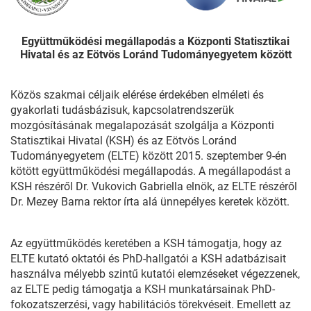
Együttműködési megállapodás a Központi Statisztikai
Hivatal és az Eötvös Loránd Tudományegyetem között
Közös szakmai céljaik elérése érdekében elméleti és
gyakorlati tudásbázisuk, kapcsolatrendszerük
mozgósításának megalapozását szolgálja a Központi
Statisztikai Hivatal (KSH) és az Eötvös Loránd
Tudományegyetem (ELTE) között 2015. szeptember 9-én
kötött együttműködési megállapodás. A megállapodást a
KSH részéről Dr. Vukovich Gabriella elnök, az ELTE részéről
Dr. Mezey Barna rektor írta alá ünnepélyes keretek között.
Az együttműködés keretében a KSH támogatja, hogy az
ELTE kutató oktatói és PhD-hallgatói a KSH adatbázisait
használva mélyebb szintű kutatói elemzéseket végezzenek,
az ELTE pedig támogatja a KSH munkatársainak PhD-
fokozatszerzési, vagy habilitációs törekvéseit. Emellett az