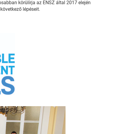
osabban körülírja az ENSZ által 2017 elején
övetkező lépéseit.