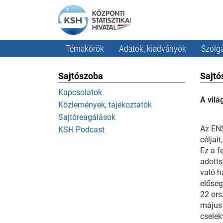
Témakörök
Adatok, kiadványok
Szolgá
Sajtószoba
Sajtó
Kapcsolatok
A vilá
Közlemények, tájékoztatók
Sajtóreagálások
Az ENS
KSH Podcast
céljai
Ez a f
adotts
való h
előseg
22 ors
május 
cselek