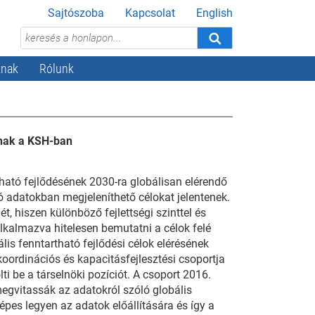
Sajtószoba
Kapcsolat
English
knak
Rólunk
oznak a KSH-ban
ató fejlődésének 2030-ra globálisan elérendő
ó adatokban megjeleníthető célokat jelentenek.
gét, hiszen különböző fejlettségi szinttel és
kalmazva hitelesen bemutatni a célok felé
is fenntartható fejlődési célok elérésének
 koordinációs és kapacitásfejlesztési csoportja
ti be a társelnöki pozíciót. A csoport 2016.
megvitassák az adatokról szóló globális
pes legyen az adatok előállítására és így a