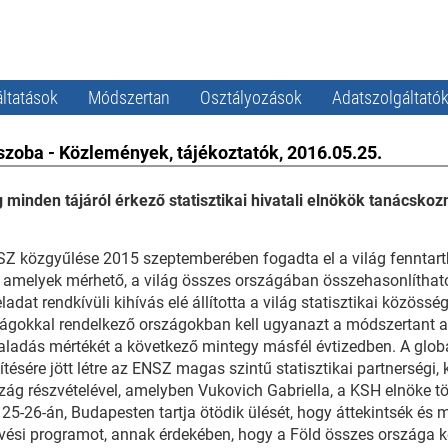
ltatások
Módszertan
Osztályozások
Adatszolgáltató
szoba - Közlemények, tájékoztatók, 2016.05.25.
g minden tájáról érkező statisztikai hivatali elnökök tanácsk
Z közgyűlése 2015 szeptemberében fogadta el a világ fenntarth
t, amelyek mérhető, a világ összes országában összehasonlíthat
eladat rendkívüli kihívás elé állította a világ statisztikai közössé
ágokkal rendelkező országokban kell ugyanazt a módszertant al
aladás mértékét a következő mintegy másfél évtizedben. A globál
ítésére jött létre az ENSZ magas szintű statisztikai partnerségi,
zág részvételével, amelyben Vukovich Gabriella, a KSH elnöke töl
25-26-án, Budapesten tartja ötödik ülését, hogy áttekintsék és 
vési programot, annak érdekében, hogy a Föld összes országa ké