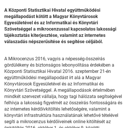
A Központi Statisztikai Hivatal együttműködési
megállapodást kötött a Magyar Könyvtárosok
Egyesületével és az Informatikai és Könyvtári
Szövetséggel a mikrocenzussal kapcsolatos lakossági
tájékoztatás kiterjesztése, valamint az internetes
válaszadás népszerűsítése és segítése céljából.
A Mikrocenzus 2016, vagyis a népesség-összeírás
gördülékeny és biztonságos lebonyolítása érdekében a
Központi Statisztikai Hivatal 2016. szeptember 21-én
együttműködési megállapodást írt alá a Magyar
Könyvtárosok Egyesületével és az Informatikai és
Könyvtári Szövetséggel. A megállapodások értelmében
mindkét szervezet vállalja, hogy tagi hálózata segítségével
felhívja a lakosság figyelmét az összeírás fontosságára és
az internetes kérdőívkitöltés lehetőségére, valamint a
könyvtári infrastruktúra használatának lehetővé tételével
segíti a mikrocenzus kérdőíveinek online kitöltését az
önkitöltés 2016. október 1. és október 9. közötti