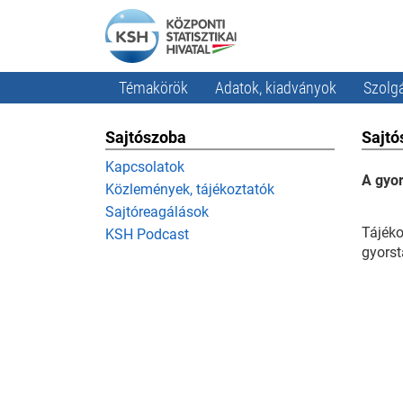
Témakörök
Adatok, kiadványok
Szolgá
Sajtószoba
Sajtó
Kapcsolatok
A gyor
Közlemények, tájékoztatók
Sajtóreagálások
Tájéko
KSH Podcast
gyorst