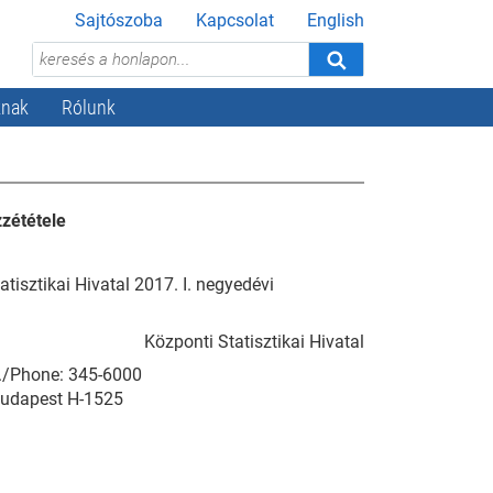
Sajtószoba
Kapcsolat
English
knak
Rólunk
zzététele
atisztikai Hivatal 2017. I. negyedévi
Központi Statisztikai Hivatal
el./Phone: 345-6000
Budapest H-1525