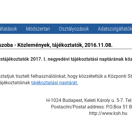
ltatások
Módszertan
Osztályozások
Adatszolgáltató
szoba - Közlemények, tájékoztatók, 2016.11.08.
stájékoztatók 2017. I. negyedévi tájékoztatási naptárának kö
ztatjuk tisztelt felhasználóinkat, hogy közzétettük a Központi St
ájékoztatóinak
tájékoztatási naptárát.
H-1024 Budapest, Keleti Károly u. 5-7. T
Postacím/Postal address: P.O.Box 51 
http://www.ksh.hu