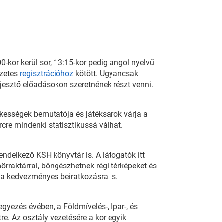
0-kor kerül sor, 13:15-kor pedig angol nyelvű
őzetes
regisztrációhoz
kötött. Ugyancsak
rjesztő előadásokon szeretnének részt venni.
dekességek bemutatója és játéksarok várja a
rcre mindenki statisztikussá válhat.
ndelkező KSH könyvtár is. A látogatók itt
örraktárral, böngészhetnek régi térképeket és
k a kedvezményes beiratkozásra is.
gyezés évében, a Földmívelés-, Ipar-, és
re. Az osztály vezetésére a kor egyik