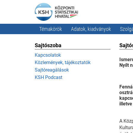
Témakörök
Adatok, kiadványok
Szolgá
Sajtószoba
Sajtó
Kapcsolatok
Ismerd
Közlemények, tájékoztatók
Nyílt
Sajtóreagálások
KSH Podcast
Fennál
osztrá
kapcso
illetv
A Közp
Kultur