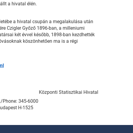
llt a hivatal élén.
pületébe a hivatal csupán a megalakulása után
sére Czigler Győző 1896-ban, a milleniumi
társai két évvel később, 1898-ban kezdhették
góvásoknak köszönhetően ma is a régi
ml
Központi Statisztikai Hivatal
el./Phone: 345-6000
Budapest H-1525