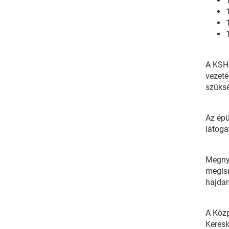
A KSH 
vezeté
szüksé
Az épü
látoga
Megnyi
megism
hajdan
A Közp
Keresk