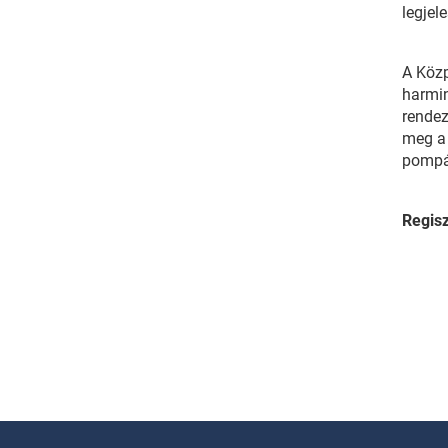
legjel
A Közp
harmin
rendez
meg a 
pompáj
Regisz