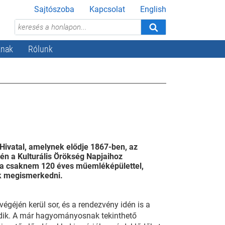
Sajtószoba
Kapcsolat
English
knak
Rólunk
 Hivatal, amelynek elődje 1867-ben, az
én a Kulturális Örökség Napjaihoz
l, a csaknem 120 éves műemléképülettel,
nek megismerkedni.
égéjén kerül sor, és a rendezvény idén is a
edik. A már hagyományosnak tekinthető