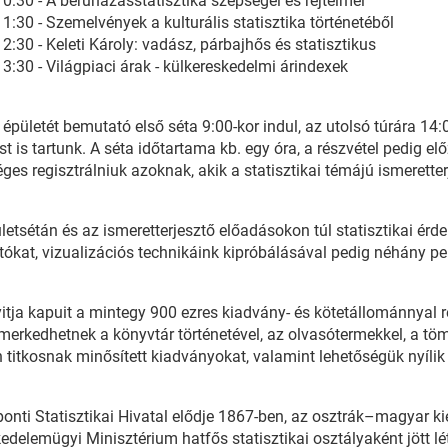
10:30 - A beruházásstatisztika szépségei és rejtelmei
11:30 - Szemelvények a kulturális statisztika történetéből
12:30 - Keleti Károly: vadász, párbajhős és statisztikus
13:30 - Világpiaci árak - külkereskedelmi árindexek
épületét bemutató első séta 9:00-kor indul, az utolsó túrára 14:0
st is tartunk. A séta időtartama kb. egy óra, a részvétel pedig el
ges regisztrálniuk azoknak, akik a statisztikai témájú ismerette
letsétán és az ismeretterjesztő előadásokon túl statisztikai ér
tókat, vizualizációs technikáink kipróbálásával pedig néhány pe
tja kapuit a mintegy 900 ezres kiadvány- és kötetállománnyal re
erkedhetnek a könyvtár történetével, az olvasótermekkel, a töm
 titkosnak minősített kiadványokat, valamint lehetőségük nyíli
onti Statisztikai Hivatal elődje 1867-ben, az osztrák–magyar kie
edelemügyi Minisztérium hatfős statisztikai osztályaként jött lét