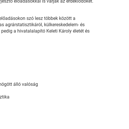
rjesztő előadásokkal is várják az érdeklődőket.
előadásokon szó lesz többek között a
s agrárstatisztikáról, külkereskedelem- és
pedig a hivatalalapító Keleti Károly életét és
mögött álló valóság
ztika