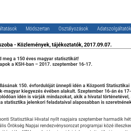
ltatások
Módszertan
Osztályozások
Adatszolgáltató
szoba - Közlemények, tájékoztatók, 2017.09.07.
 meg a 150 éves magyar statisztikát!
 napok a KSH-ban – 2017. szeptember 16-17.
lásának 150. évfordulóját ünnepli idén a Központi Statisztikai
k‑magyar kiegyezés évében alakult. Szeptember 16-án és 17-
lódóan idén is várják mindazokat, akik a hivatal történetéve
e a statisztika jelenkori feladataival alaposabban is szeretné
onti Statisztikai Hivatal nyílt napjaira szeptember harmadik hétv
ális Örökség Napjai rendezvénysorozat programjai közé illeszk