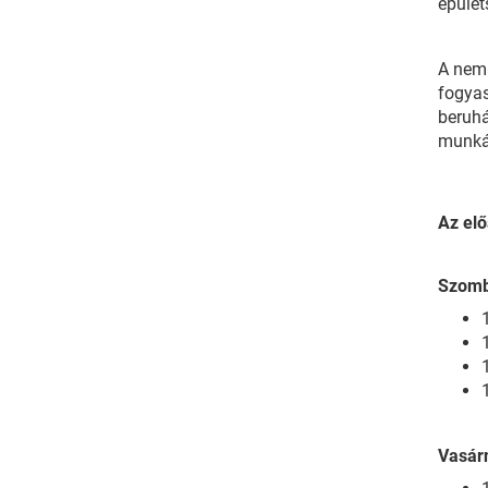
épület
A nem 
fogyas
beruhá
munká
Az elő
Szomb
Vasár