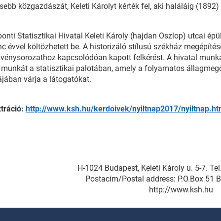
esebb közgazdászát, Keleti Károlyt kérték fel, aki haláláig (1892) á
onti Statisztikai Hivatal Keleti Károly (hajdan Oszlop) utcai é
c évvel költözhetett be. A historizáló stílusú székház megépíté
vénysorozathoz kapcsolódóan kapott felkérést. A hivatal munka
munkát a statisztikai palotában, amely a folyamatos állagme
ában várja a látogatókat.
tráció:
http://www.ksh.hu/kerdoivek/nyiltnap2017/nyiltnap.ht
H-1024 Budapest, Keleti Károly u. 5-7. T
Postacím/Postal address: P.O.Box 51 
http://www.ksh.hu