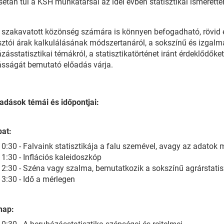
sétán túl a KSH munkatársai az idei évben statisztikai ismerette
szakavatott közönség számára is könnyen befogadható, rövid 
ztói árak kalkulálásának módszertanáról, a sokszínű és izgalma
zásstatisztikai témákról, a statisztikatörténet iránt érdeklődőket 
sságát bemutató előadás várja.
adások témái és időpontjai:
at:
10:30 - Falvaink statisztikája a falu szemével, avagy az adatok 
11:30 - Inflációs kaleidoszkóp
12:30 - Széna vagy szalma, bemutatkozik a sokszínű agrárstatis
13:30 - Idő a mérlegen
nap: