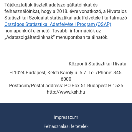
Tájékoztatjuk tisztelt adatszolgáltatóinkat és
felhasználóinkat, hogy a 2018. évre vonatkozó, a Hivatalos
Statisztikai Szolgálat statisztikai adatfelvételeit tartalmazó
Országos Statisztikai Adatfelvételi Program (OSAP)
honlapunkról elérhető. További információk az
„Adatszolgáltatóinknak” menüpontban találhatók.
Központi Statisztikai Hivatal
H-1024 Budapest, Keleti Károly u. 5-7. Tel./Phone: 345-
6000
Postacím/Postal address: P.O.Box 51 Budapest H-1525
http://www.ksh.hu
Impresszum
Felhasználási feltételek