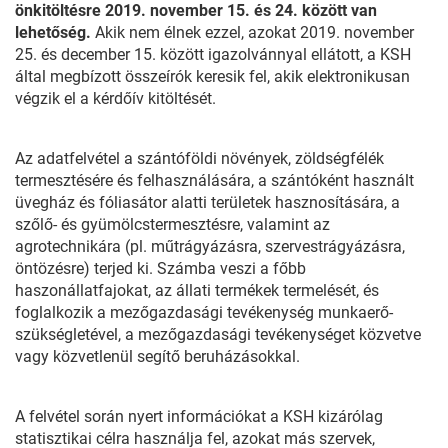
önkitöltésre 2019. november 15. és 24. között van
lehetőség.
Akik nem élnek ezzel, azokat 2019. november
25. és december 15. között igazolvánnyal ellátott, a KSH
által megbízott összeírók keresik fel, akik elektronikusan
végzik el a kérdőív kitöltését.
Az adatfelvétel a szántóföldi növények, zöldségfélék
termesztésére és felhasználására, a szántóként használt
üvegház és fóliasátor alatti területek hasznosítására, a
szőlő- és gyümölcstermesztésre, valamint az
agrotechnikára (pl. műtrágyázásra, szervestrágyázásra,
öntözésre) terjed ki. Számba veszi a főbb
haszonállatfajokat, az állati termékek termelését, és
foglalkozik a mezőgazdasági tevékenység munkaerő-
szükségletével, a mezőgazdasági tevékenységet közvetve
vagy közvetlenül segítő beruházásokkal.
A felvétel során nyert információkat a KSH kizárólag
statisztikai célra használja fel, azokat más szervek,