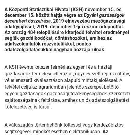
A Központi Statisztikai Hivatal (KSH) november 15. és
december 15. között hajtja végre az
Egyéni gazdaságok
decemberi összeírása
, 2019 elnevezésű mezőgazdasági
adatgyűjtését, 2019. december 1-jei eszmei időponttal.
Az ország 484 településére kiterjedő felvétel eredményei
segítik gazdálkodókat, döntéshozókat, amihez az
adatszolgáltatók részvételükkel, pontos
adatszolgáltatásukkal nagyban hozzájárulnak.
A KSH évente kétszer felméri az egyéni és a háztáji
gazdaságok termelési jellemzőit, úgynevezett reprezentatív,
véletlenszerű kiválasztáson alapuló mintakijelöléssel. A
felvétel célja az agráriumban jelentős szerepet betöltő
egyéni gazdaságok gazdasági tevékenységének, szerkezeti
sajátosságainak feltárása, amihez uniós adatszolgáltatási
kötelezettség is társul.
A válaszadás történhet önkitöltéssel vagy kérdezőbiztos
segítségével, mindkét esetben elektronikusan.
Az