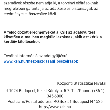
személyek részére nem adja ki, a törvényi előírásoknak
megfelelően garantálja az adatkezelés biztonságát, az
eredményeket összesítve közli.
A feldolgozott eredményeket a KSH az adatgyűjtést
követően e-mailben megküldi azoknak, akik ezt kérik a
kérdőív kitöltésekor.
További információ az adatgyűjtésről:
www.ksh.hu/mezogazdasagi_osszeirasok
Központi Statisztikai Hivatal
H-1024 Budapest, Keleti Károly u. 5-7. Tel./Phone: (+36-1)
345-6000
Postacím/Postal address: P.O.Box 51 Budapest H-1525
http://www.ksh.hu