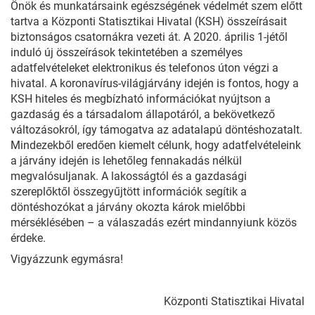
Önök és munkatársaink egészségének védelmét szem előtt
tartva a Központi Statisztikai Hivatal (KSH) összeírásait
biztonságos csatornákra vezeti át. A 2020. április 1-jétől
induló új összeírások tekintetében a személyes
adatfelvételeket elektronikus és telefonos úton végzi a
hivatal. A koronavírus-világjárvány idején is fontos, hogy a
KSH hiteles és megbízható információkat nyújtson a
gazdaság és a társadalom állapotáról, a bekövetkező
változásokról, így támogatva az adatalapú döntéshozatalt.
Mindezekből eredően kiemelt célunk, hogy adatfelvételeink
a járvány idején is lehetőleg fennakadás nélkül
megvalósuljanak. A lakosságtól és a gazdasági
szereplőktől összegyűjtött információk segítik a
döntéshozókat a járvány okozta károk mielőbbi
mérséklésében – a válaszadás ezért mindannyiunk közös
érdeke.
Vigyázzunk egymásra!
Központi Statisztikai Hivatal