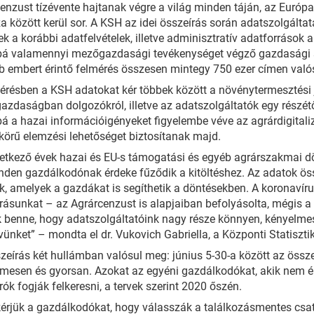
enzust tízévente hajtanak végre a világ minden táján, az Európ
a között kerül sor. A KSH az idei összeírás során adatszolgálta
k a korábbi adatfelvételek, illetve adminisztratív adatforrások a
bá valamennyi mezőgazdasági tevékenységet végző gazdasági s
b embert érintő felmérés összesen mintegy 750 ezer címen val
érésben a KSH adatokat kér többek között a növénytermesztési j
zdaságban dolgozókról, illetve az adatszolgáltatók egy részétő
á a hazai információigényeket figyelembe véve az agrárdigitaliz
körű elemzési lehetőséget biztosítanak majd.
etkező évek hazai és EU-s támogatási és egyéb agrárszakmai d
nden gazdálkodónak érdeke fűződik a kitöltéshez. Az adatok öss
k, amelyek a gazdákat is segíthetik a döntésekben. A koronavír
rásunkat – az Agrárcenzust is alapjaiban befolyásolta, mégis a H
 benne, hogy adatszolgáltatóink nagy része könnyen, kényelmese
vünket” – mondta el dr. Vukovich Gabriella, a Központi Statisztik
zeírás két hullámban valósul meg: június 5-30-a között az összes é
mesen és gyorsan. Azokat az egyéni gazdálkodókat, akik nem él
rók fogják felkeresni, a tervek szerint 2020 őszén.
kérjük a gazdálkodókat, hogy válasszák a találkozásmentes csato