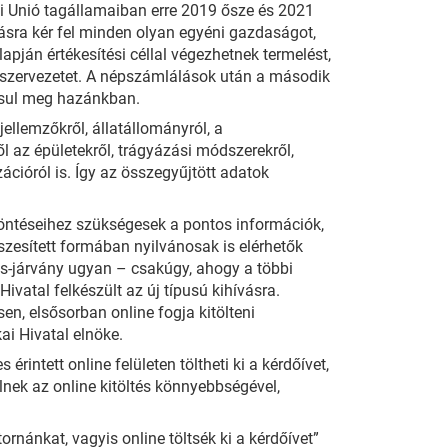
ai Unió tagállamaiban erre 2019 ősze és 2021
tásra kér fel minden olyan egyéni gazdaságot,
lapján értékesítési céllal végezhetnek termelést,
zervezetet. A népszámlálások után a második
ósul meg hazánkban.
ellemzőkről, állatállományról, a
l az épületekről, trágyázási módszerekről,
ációról is. Így az összegyűjtött adatok
öntéseihez szükségesek a pontos információk,
zesített formában nyilvánosak is elérhetők
us-járvány ugyan – csakúgy, ahogy a többi
ivatal felkészült az új típusú kihívásra.
n, elsősorban online fogja kitölteni
ai Hivatal elnöke.
rintett online felületen töltheti ki a kérdőívet,
nek az online kitöltés könnyebbségével,
rnánkat, vagyis online töltsék ki a kérdőívet”