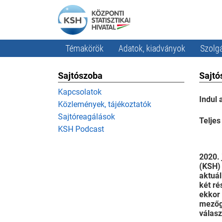
Témakörök
Adatok, kiadványok
Szolgá
Sajtószoba
Sajtó
Kapcsolatok
Indul 
Közlemények, tájékoztatók
Sajtóreagálások
Teljes
KSH Podcast
2020. 
(KSH)
aktuál
két ré
ekkor 
mezőga
válas