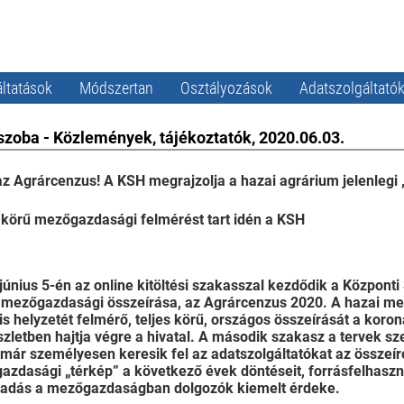
ltatások
Módszertan
Osztályozások
Adatszolgáltató
szoba - Közlemények, tájékoztatók, 2020.06.03.
az Agrárcenzus! A KSH megrajzolja a hazai agrárium jelenlegi 
 körű mezőgazdasági felmérést tart idén a KSH
június 5-én az online kitöltési szakasszal kezdődik a Központi S
 mezőgazdasági összeírása, az Agrárcenzus 2020. A hazai m
is helyzetét felmérő, teljes körű, országos összeírását a koron
szletben hajtja végre a hivatal. A második szakasz a tervek sz
már személyesen keresik fel az adatszolgáltatókat az összeír
zdasági „térkép” a következő évek döntéseit, forrásfelhaszná
zadás a mezőgazdaságban dolgozók kiemelt érdeke.