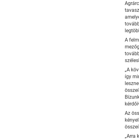
Agrárc
tavasz
amelye
továb
legtöb
A felm
mezőga
tovább
széles
„A köv
így mi
leszne
összeí
Bízunk
kérdőí
Az öss
kényel
összeí
„Arra 