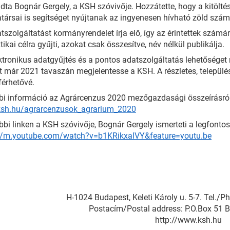
ta Bognár Gergely, a KSH szóvivője. Hozzátette, hogy a kitölt
ársai is segítséget nyújtanak az ingyenesen hívható zöld szám
tszolgáltatást kormányrendelet írja elő, így az érintettek szám
ztikai célra gyűjti, azokat csak összesítve, név nélkül publikálja.
ktronikus adatgyűjtés és a pontos adatszolgáltatás lehetőséget 
t már 2021 tavaszán megjelentesse a KSH. A részletes, települ
érhetővé.
i információ az Agrárcenzus 2020 mezőgazdasági összeírásról a
sh.hu/agrarcenzusok_agrarium_2020
bbi linken a KSH szóvivője, Bognár Gergely ismerteti a legfonto
://m.youtube.com/watch?v=b1KRikxalVY&feature=youtu.be
H-1024 Budapest, Keleti Károly u. 5-7. Tel./
Postacím/Postal address: P.O.Box 51 
http://www.ksh.hu