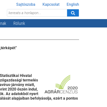
Sajtószoba
Kapcsolat
English
knak
Rólunk
„térképét”
tatisztikai Hivatal
ezőgazdasági termelés
avírus-járvány miatt,
erint 2020 őszén indul,
ók. Az adatokból nyert
lását alapjaiban befolyásolja, ezért a pontos