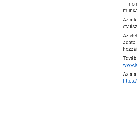
– mond
munkat
Az ada
statis
Az ele
adatai
hozzáf
Tovább
www.k
Az alá
https