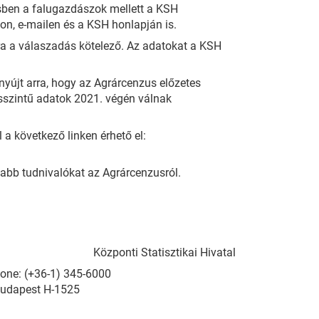
ésben a falugazdászok mellett a KSH
on, e-mailen és a KSH honlapján is.
ára a válaszadás kötelező. Az adatokat a KSH
nyújt arra, hogy az Agrárcenzus előzetes
ésszintű adatok 2021. végén válnak
 következő linken érhető el:
sabb tudnivalókat az Agrárcenzusról.
Központi Statisztikai Hivatal
Phone: (+36-1) 345-6000
Budapest H-1525