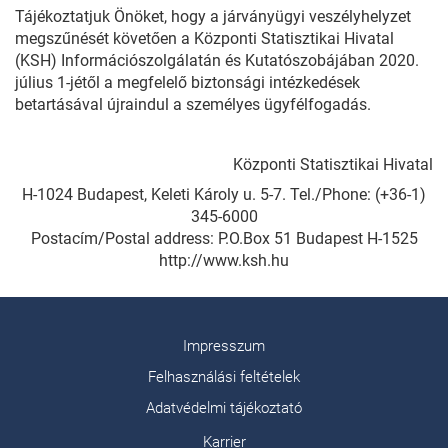
Tájékoztatjuk Önöket, hogy a járványügyi veszélyhelyzet
megszűnését követően a Központi Statisztikai Hivatal
(KSH) Információszolgálatán és Kutatószobájában 2020.
július 1-jétől a megfelelő biztonsági intézkedések
betartásával újraindul a személyes ügyfélfogadás.
Központi Statisztikai Hivatal
H-1024 Budapest, Keleti Károly u. 5-7. Tel./Phone: (+36-1)
345-6000
Postacím/Postal address: P.O.Box 51 Budapest H-1525
http://www.ksh.hu
Impresszum
Felhasználási feltételek
Adatvédelmi tájékoztató
Karrier