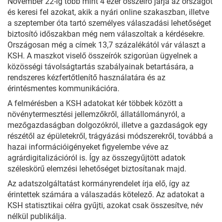
November 22-ig több mint 4 ezer összeíró járja az országot
és keresi fel azokat, akik a nyári online szakaszban, illetve
a szeptember óta tartó személyes válaszadási lehetőséget
biztosító időszakban még nem válaszoltak a kérdésekre.
Országosan még a címek 13,7 százalékától vár választ a
KSH. A maszkot viselő összeírók szigorúan ügyelnek a
közösségi távolságtartás szabályainak betartására, a
rendszeres kézfertőtlenítő használatára és az
érintésmentes kommunikációra.
A felmérésben a KSH adatokat kér többek között a
növénytermesztési jellemzőkről, állatállományról, a
mezőgazdaságban dolgozókról, illetve a gazdaságok egy
részétől az épületekről, trágyázási módszerekről, továbbá a
hazai információigényeket figyelembe véve az
agrárdigitalizációról is. Így az összegyűjtött adatok
széleskörű elemzési lehetőséget biztosítanak majd.
Az adatszolgáltatást kormányrendelet írja elő, így az
érintettek számára a válaszadás kötelező. Az adatokat a
KSH statisztikai célra gyűjti, azokat csak összesítve, név
nélkül publikálja.