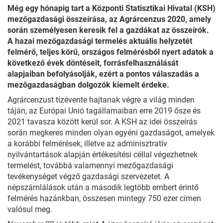
Még egy hónapig tart a Központi Statisztikai Hivatal (KSH)
mezőgazdasági összeírása, az Agrárcenzus 2020, amely
során személyesen keresik fel a gazdákat az összeírók.
A hazai mezőgazdasági termelés aktuális helyzetét
felmérő, teljes körű, országos felmérésből nyert adatok a
következő évek döntéseit, forrásfelhasználását
alapjaiban befolyásolják, ezért a pontos válaszadás a
mezőgazdaságban dolgozók kiemelt érdeke.
Agrárcenzust tízévente hajtanak végre a világ minden
táján, az Európai Unió tagállamaiban erre 2019 ősze és
2021 tavasza között kerül sor. A KSH az idei összeírás
során megkeres minden olyan egyéni gazdaságot, amelyek
a korábbi felmérések, illetve az adminisztratív
nyilvántartások alapján értékesítési céllal végezhetnek
termelést, továbbá valamennyi mezőgazdasági
tevékenységet végző gazdasági szervezetet. A
népszámlálások után a második legtöbb embert érintő
felmérés hazánkban, összesen mintegy 750 ezer címen
valósul meg.