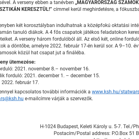
ésével. A verseny ebben a tanévben
„MAGYARORSZÁG SZÁMOKB
SZTIKÁN KERESZTÜL!”
címmel kerül meghirdetésre, a fókuszban
enyben két korosztályban indulhatnak a középfokú oktatási int
amán tanuló diákok. A 4 fős csapatok játékos feladatokon keresz
teiket. A verseny három fordulóból áll. Az első két, online fordu
ok a döntőbe, amelyre 2022. február 17-én kerül sor. A 9–10. é
amosok közül hat csapat jut a fináléba.
seny ütemezése:
orduló: 2021. november 8.– november 16.
k forduló: 2021. december 1. – december 15.
 2022. február 17.
ennyel kapcsolatos további információk a
www.ksh.hu/statwar
ars@ksh.hu
e-mailcímre várják a szervezők.
H-1024 Budapest, Keleti Károly u. 5-7. Tel./
Postacím/Postal address: P.O.Box 51 