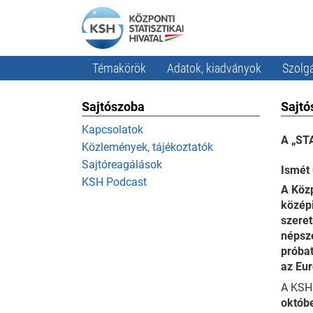
Témakörök
Adatok, kiadványok
Szolgá
Sajtószoba
Sajtó
Kapcsolatok
A „ST
Közlemények, tájékoztatók
Sajtóreagálások
Ismét 
KSH Podcast
A Köz
középi
szeret
népsze
próbat
az Eur
A KSH 
októbe