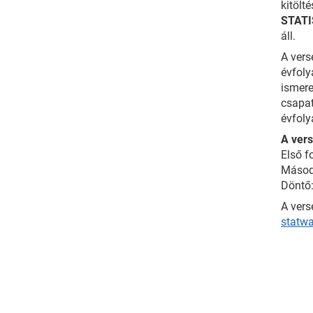
kitölt
STATI
áll.
A vers
évfoly
ismere
csapat
évfoly
A ver
Első f
Másodi
Döntő:
A vers
statw