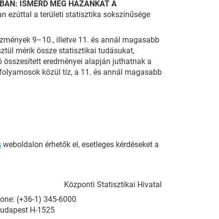
AN: ISMERD MEG HAZÁNKAT A
 ezúttal a területi statisztika sokszínűsége
ézmények 9–10., illetve 11. és annál magasabb
tül mérik össze statisztikai tudásukat,
ló összesített eredményei alapján juthatnak a
vfolyamosok közül tíz, a 11. és annál magasabb
s
weboldalon érhetők el, esetleges kérdéseket a
Központi Statisztikai Hivatal
Phone: (+36-1) 345-6000
Budapest H-1525