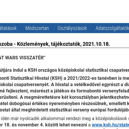
ltatások
Módszertan
Osztályozások
Adatszolgáltató
szoba - Közlemények, tájékoztatók, 2021.10.18.
AT WARS VISSZATÉR”
útjára indul a KSH országos középiskolai statisztikai csapatv
ponti Statisztikai Hivatal (KSH) a 2021/2022-es tanévben is
skolai csapatversenyét. A hivatal a vetélkedővel egyrészt a di
né fejleszteni, másrészt a játékos és formabontó versenyfelada
rűsíteni. A megmérettetésre két korosztályban jelentkezhetne
étel dobogósai értékes nyereményben részesülnek, emellett k
ostat által meghirdetett statisztikai verseny európai forduló
idén már nyolcadik alkalommal rendezi meg a középiskolások s
r 18. és november 4. között lehet nevezni
a
www.ksh.hu/stat