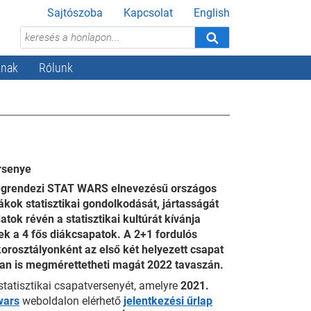
Sajtószoba
Kapcsolat
English
knak
Rólunk
ersenye
 megrendezi STAT WARS elnevezésű országos
ákok statisztikai gondolkodását, jártasságát
tok révén a statisztikai kultúrát kívánja
k a 4 fős diákcsapatok. A 2+1 fordulós
orosztályonként az első két helyezett csapat
jában is megmérettetheti magát 2022 tavaszán.
tatisztikai csapatversenyét, amelyre
2021.
wars
weboldalon elérhető
jelentkezési űrlap