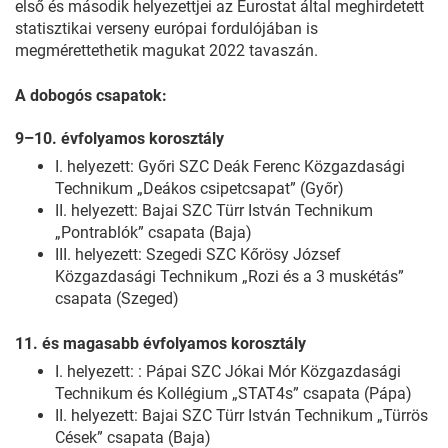
első és második helyezettjei az Eurostat által meghirdetett
statisztikai verseny európai fordulójában is
megmérettethetik magukat 2022 tavaszán.
A dobogós csapatok:
9–10. évfolyamos korosztály
I. helyezett: Győri SZC Deák Ferenc Közgazdasági
Technikum „Deákos csipetcsapat” (Győr)
II. helyezett: Bajai SZC Türr István Technikum
„Pontrablók” csapata (Baja)
III. helyezett: Szegedi SZC Kőrösy József
Közgazdasági Technikum „Rozi és a 3 muskétás”
csapata (Szeged)
11. és magasabb évfolyamos korosztály
I. helyezett: : Pápai SZC Jókai Mór Közgazdasági
Technikum és Kollégium „STAT4s” csapata (Pápa)
II. helyezett: Bajai SZC Türr István Technikum „Türrös
Cések” csapata (Baja)