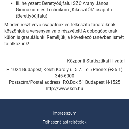
III. helyezett: Berettyóújfalui SZC Arany János
Gimnázium és Technikum „KikészítŐk" csapata
(Berettyóújfalu)
Minden részt vevő csapatnak és felkészítő tanáraiknak
köszönjük a versenyen való részvételt! A dobogósoknak
külön is gratulálunk! Reméljük, a következő tanévben ismét
találkozunk!
Központi Statisztikai Hivatal
H-1024 Budapest, Keleti Károly u. 5-7. Tel./Phone: (+36-1)
345-6000
Postacím/Postal address: P.O.Box 51 Budapest H-1525
http://www.ksh.hu
Impresszum
Felhasználási feltételek