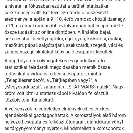
a hivatal, a fókuszban ezúttal a területi statisztika
sokszínűsége állt. Két levelező forduló összesített
eredményei alapján a 9–10. évfolyamosok közül tizenegy,
a 11. és annál magasabb évfolyamban hat csapat mérte
össze tudását az online döntőben. A fináléba bajai,
békéscsabai, berettyóújfalui, egri, győri, kiskőrösi, makói,
mezőtúri, pápai, salgótarjáni, szekszárdi, szegedi, váci és
zalaegerszegi iskolákat képviselő csapatok kerültek.
A nap folyamán olyan játékos és gondolkodtató
statisztikai feladatok megoldásában mérték össze
tudásukat a virtuális térben a csapatok, mint a
„Településrendező”, a „Tér(kép)ben vagy?”, a
„Megyevadászat”, valamint a „STAT WARS-matek”. Nagy
öröm volt látni a statisztikából kiválóan felkészült
középiskolai tanulókat!
A versenyzők feledhetetlen élményekkel és értékes
ajándékokkal gazdagodhattak. A korosztályok első három
helyezett csapata és felkészítőtanáraik ajándékutalványt
és tárgynyereményt nyertek. Mindemellett a korcsoportok