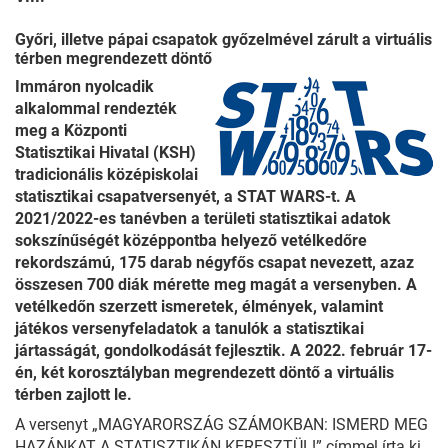
Győri, illetve pápai csapatok győzelmével zárult a virtuális
térben megrendezett döntő
Immáron nyolcadik
alkalommal rendezték
meg a Központi
Statisztikai Hivatal (KSH)
tradicionális középiskolai
statisztikai csapatversenyét, a STAT WARS-t. A
2021/2022-es tanévben a területi statisztikai adatok
sokszínűségét középpontba helyező vetélkedőre
rekordszámú, 175 darab négyfős csapat nevezett, azaz
összesen 700 diák mérette meg magát a versenyben. A
vetélkedőn szerzett ismeretek, élmények, valamint
játékos versenyfeladatok a tanulók a statisztikai
jártasságát, gondolkodását fejlesztik. A 2022. február 17-
én, két korosztályban megrendezett döntő a virtuális
térben zajlott le.
A versenyt „MAGYARORSZÁG SZÁMOKBAN: ISMERD MEG
HAZÁNKAT A STATISZTIKÁN KERESZTÜL!” címmel írta ki