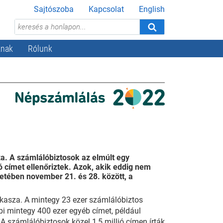
Sajtószoba
Kapcsolat
English
knak
Rólunk
a. A számlálóbiztosok az elmúlt egy
ió címet ellenőriztek. Azok, akik eddig nem
retében november 21. és 28. között, a
kasza. A mintegy 23 ezer számlálóbiztos
ábbi mintegy 400 ezer egyéb címet, például
. A számlálóbiztosok közel 1,5 millió címen írták