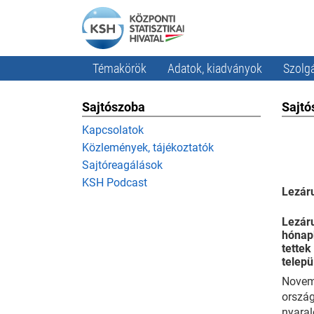
Témakörök
Adatok, kiadványok
Szolgá
Sajtószoba
Sajtó
Kapcsolatok
Közlemények, tájékoztatók
Sajtóreagálások
KSH Podcast
Lezáru
Lezáru
hónapb
tettek
telepü
Novemb
ország
nyaral