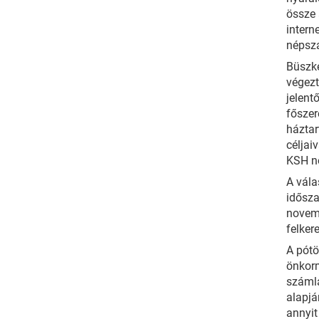
össze 
intern
népsz
Büszké
végezt
jelent
főszer
háztar
céljai
KSH né
A vála
idősza
novemb
felker
A pótö
önkor
számlá
alapjá
annyit