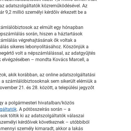
ki az adatszolgáltatók közreműködésével. Az
ár 9,2 millió személyi kérdőív érkezett be a
számlálóbiztosok az elmúlt egy hónapban
épszámlálás során, hiszen a háztartások
számlálás végrehajtásának ők voltak a
álás sikeres lebonyolításához. Köszönjük a
egértő volt a népszámlálással, az adatgyűjtés
k elvégzésében – mondta Kovács Marcell, a
ok, akik korábban, az online adatszolgáltatási
s a számlálóbiztosoknak sem sikerült elérniük a
vember 21. és 28. között, a települési jegyzőt
ogy a polgármesteri hivatalban/közös
lgáltatók
. A pótösszeírás során – a
k töltik ki az adatszolgáltatók válaszai
a személyi kérdőívek következnek – utóbbiból
lamennyi személy kimaradt, akkor a lakás