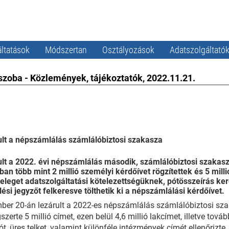
ltatások
Módszertan
Osztályozások
Adatszolgáltató
szoba - Közlemények, tájékoztatók, 2022.11.21.
lt a népszámlálás számlálóbiztosi szakasza
lt a 2022. évi népszámlálás második, számlálóbiztosi szakasz
an több mint 2 millió személyi kérdőívet rögzítettek és 5 mill
 eleget adatszolgáltatási kötelezettségüknek, pótösszeírás ke
lési jegyzőt felkeresve tölthetik ki a népszámlálási kérdőívet.
er 20-án lezárult a 2022-es népszámlálás számlálóbiztosi sza
szerte 5 millió címet, ezen belül 4,6 millió lakcímet, illetve tov
ót, üres telket, valamint különféle intézmények címét ellenőrizte