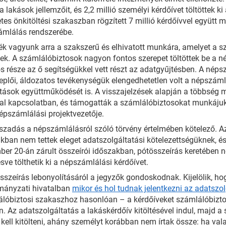
a lakások jellemzőit, és 2,2 millió személyi kérdőívet töltöttek 
etes önkitöltési szakaszban rögzített 7 millió kérdőívvel együtt m
ámlálás rendszerébe.
k vagyunk arra a szakszerű és elhivatott munkára, amelyet a 
ek. A számlálóbiztosok nagyon fontos szerepet töltöttek be a n
ős része az ő segítségükkel vett részt az adatgyűjtésben. A nép
eplői, áldozatos tevékenységük elengedhetetlen volt a népszáml
tások együttműködését is. A visszajelzések alapján a többség m
val kapcsolatban, és támogatták a számlálóbiztosokat munkáju
pszámlálási projektvezetője.
szadás a népszámlálásról szóló törvény értelmében kötelező. Az
kban nem tettek eleget adatszolgáltatási kötelezettségüknek, é
er 20-án zárult összeírói időszakban, pótösszeírás keretében no
esve tölthetik ki a népszámlálási kérdőívet.
sszeírás lebonyolításáról a jegyzők gondoskodnak. Kijelölik, h
mányzati hivatalban
mikor és hol tudnak jelentkezni az adatszo
lóbiztosi szakaszhoz hasonlóan – a kérdőíveket számlálóbiztoso
n. Az adatszolgáltatás a lakáskérdőív kitöltésével indul, majd 
 kell kitölteni, ahány személyt korábban nem írtak össze: ha va