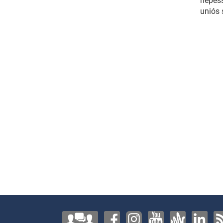
népess
uniós 