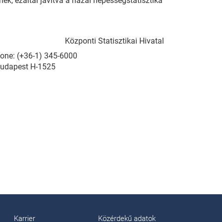
ek, ezáltal javítva a hazai népességstatisztika
Központi Statisztikai Hivatal
Phone: (+36-1) 345-6000
Budapest H-1525
Karrier
Közérdekű adatok