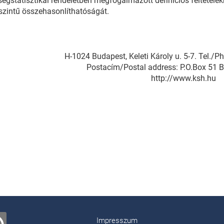
égstatisztikai rendeletben megfogalmazott definíciós feltételekn
szintű összehasonlíthatóságát.
H-1024 Budapest, Keleti Károly u. 5-7. Tel./
Postacím/Postal address: P.O.Box 51 
http://www.ksh.hu
Impresszum