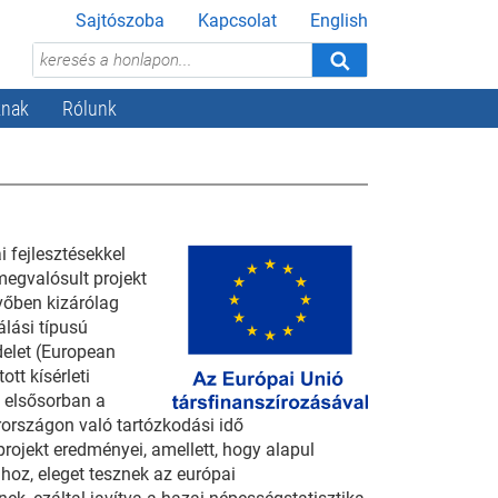
Sajtószoba
Kapcsolat
English
knak
Rólunk
i fejlesztésekkel
egvalósult projekt
vőben kizárólag
álási típusú
delet (European
ott kísérleti
, elsősorban a
arországon való tartózkodási idő
rojekt eredményei, amellett, hogy alapul
hoz, eleget tesznek az európai