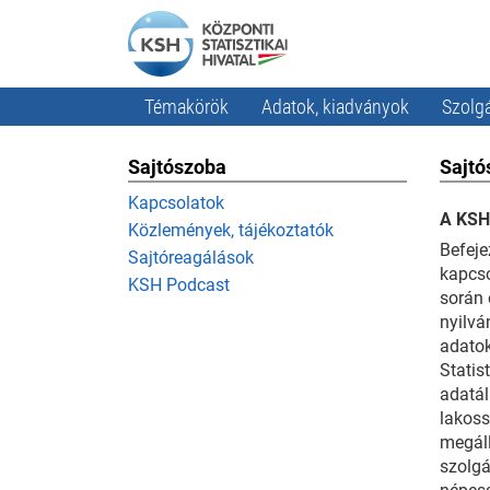
Témakörök
Adatok, kiadványok
Szolgá
Sajtószoba
Sajtó
Kapcsolatok
A KSH 
Közlemények, tájékoztatók
Befeje
Sajtóreagálások
kapcso
KSH Podcast
során 
nyilvá
adatok
Statist
adatál
lakoss
megáll
szolgá