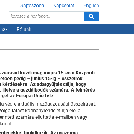
Sajtószoba
Kapcsolat
English
knak
Rólunk
zeírását kezdi meg május 15-én a Központi
vetően pedig – június 15-ig – összeírók
 kérdésekre. Az adatgyűjtés célja, hogy
, illetve a gazdálkodók számára. A felmérés
égét az Európai Unió felé.
jtja végre aktuális mezőgazdasági összeírását,
olgáltatást kormányrendelet írja elő, a
érintett számára eljuttatta e-mailben vagy
 kódot.
érdésekkel foglalkozik. Az összeírás