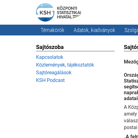
Témakörök
Adatok, kiadványok
Szolgá
Sajtószoba
Sajtó
Kapcsolatok
Mezőg
Közlemények, tájékoztatók
Sajtóreagálások
Orszá
KSH Podcast
Statis
segíts
naprak
adatai
A Közp
amely 
válasz
postai
„A fel