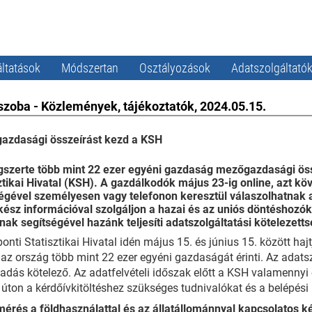
ltatások
Módszertan
Osztályozások
Adatszolgáltató
szoba - Közlemények, tájékoztatók, 2024.05.15.
azdasági összeírást kezd a KSH
gszerte több mint 22 ezer egyéni gazdaság mezőgazdasági öss
ztikai Hivatal (KSH). A gazdálkodók május 23-ig online, azt kö
égével személyesen vagy telefonon keresztül válaszolhatnak a
ész információval szolgáljon a hazai és az uniós döntéshozók
nak segítségével hazánk teljesíti adatszolgáltatási kötelezetts
onti Statisztikai Hivatal idén május 15. és június 15. között ha
az ország több mint 22 ezer egyéni gazdaságát érinti. Az adatsz
adás kötelező. Az adatfelvételi időszak előtt a KSH valamennyi 
 úton a kérdőívkitöltéshez szükséges tudnivalókat és a belépési
mérés a földhasználattal és az állatállománnyal kapcsolatos k