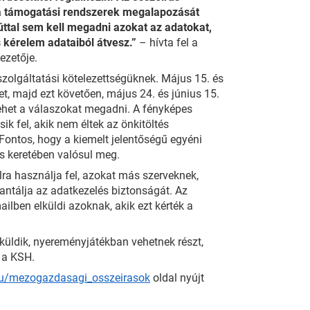
 a támogatási rendszerek megalapozását
zúttal sem kell megadni azokat az adatokat,
 kérelem adataiból átvesz.”
– hívta fel a
ezetője.
zolgáltatási kötelezettségüknek. Május 15. és
et, majd ezt követően, május 24. és június 15.
lehet a válaszokat megadni. A fényképes
k fel, akik nem éltek az önkitöltés
 Fontos, hogy a kiemelt jelentőségű egyéni
s keretében valósul meg.
lra használja fel, azokat más szerveknek,
antálja az adatkezelés biztonságát. Az
ilben elküldi azoknak, akik ezt kérték a
beküldik, nyereményjátékban vehetnek részt,
i a KSH.
hu/mezogazdasagi_osszeirasok
oldal nyújt