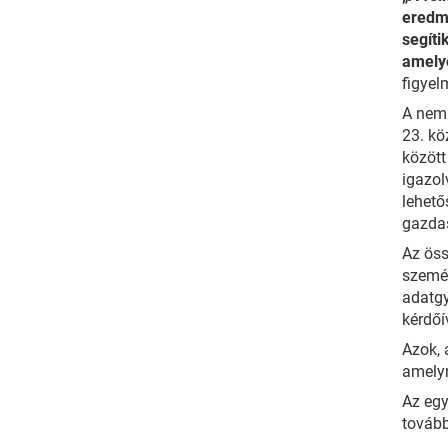
eredmé
segíti
amelye
figyel
A nem 
23. kö
között
igazol
lehető
gazdas
Az öss
személ
adatgy
kérdőí
Azok, 
amelyn
Az egy
tovább