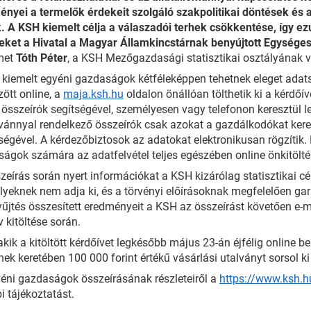
nyei a termelők érdekeit szolgáló szakpolitikai döntések és
k. A KSH kiemelt célja a válaszadói terhek csökkentése, így e
ket a Hivatal a Magyar Államkincstárnak benyújtott Egységes
met
Tóth Péter
, a KSH Mezőgazdasági statisztikai osztályának v
kiemelt egyéni gazdaságok kétféleképpen tehetnek eleget adats
zött online, a
maja.ksh.hu
oldalon önállóan tölthetik ki a kérdőív
 összeírók segítségével, személyesen vagy telefonon keresztül 
vánnyal rendelkező összeírók csak azokat a gazdálkodókat keresi
ségével. A kérdezőbiztosok az adatokat elektronikusan rögzítik.
ágok számára az adatfelvétel teljes egészében online önkitölté
zeírás során nyert információkat a KSH kizárólag statisztikai cé
yeknek nem adja ki, és a törvényi előírásoknak megfelelően gar
űjtés összesített eredményeit a KSH az összeírást követően e-ma
v kitöltése során.
akik a kitöltött kérdőívet legkésőbb május 23-án éjfélig online 
ek keretében 100 000 forint értékű vásárlási utalványt sorsol k
éni gazdaságok összeírásának részleteiről a
https://www.ksh.
i tájékoztatást.