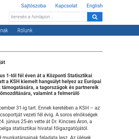
Sajtószoba
Kapcsolat
English
knak
Rólunk
ját
1-től fél éven át a Központi Statisztikai
latt a KSH kiemelt hangsúlyt helyez az Európai
k támogatására, a tagországok és partnereik
lőmozdítására, valamint a felmerülő
cember 31-ig tart. Ennek keretében a KSH – az
soportját vezeti fél évig. A soros elnökségek
. június 25-én vette át Dr. Kincses Áron, a
lga statisztikai hivatal főigazgatójától.
 munkatársainak feladata lesz. Az ülések