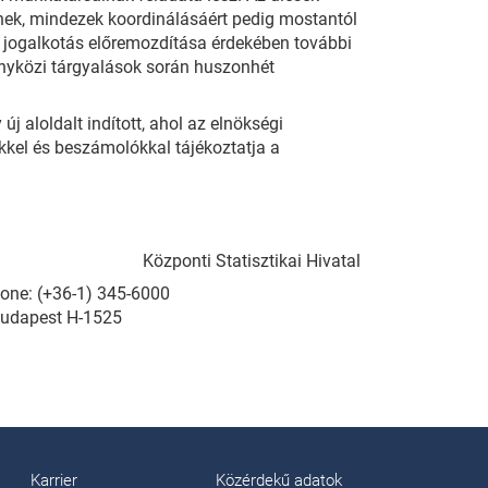
ének, mindezek koordinálásáért pedig mostantól
A jogalkotás előremozdítása érdekében további
ényközi tárgyalások során huszonhét
aloldalt indított, ahol az elnökségi
kkel és beszámolókkal tájékoztatja a
Központi Statisztikai Hivatal
Phone: (+36-1) 345-6000
Budapest H-1525
Karrier
Közérdekű adatok