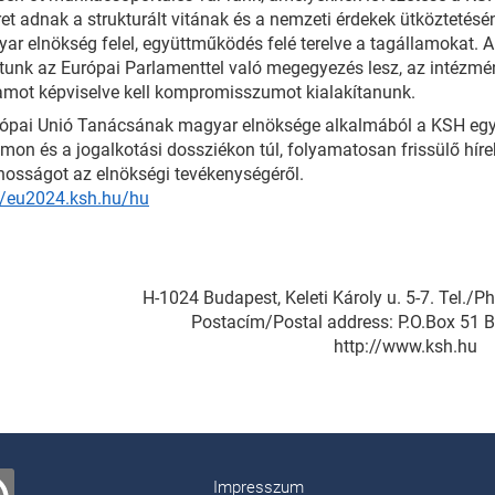
ret adnak a strukturált vitának és a nemzeti érdekek ütköztetés
ar elnökség felel, együttműködés felé terelve a tagállamokat. 
tunk az Európai Parlamenttel való megegyezés lesz, az intézm
amot képviselve kell kompromisszumot kialakítanunk.
ópai Unió Tanácsának magyar elnöksége alkalmából a KSH egy új 
mon és a jogalkotási dossziékon túl, folyamatosan frissülő híre
nosságot az elnökségi tevékenységéről.
//eu2024.ksh.hu/hu
H-1024 Budapest, Keleti Károly u. 5-7. Tel./
Postacím/Postal address: P.O.Box 51 
http://www.ksh.hu
Impresszum