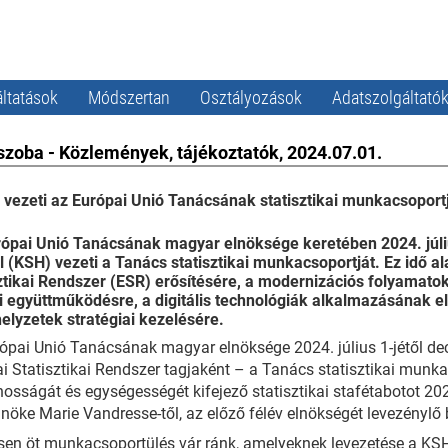
ltatások
Módszertan
Osztályozások
Adatszolgáltató
szoba - Közlemények, tájékoztatók, 2024.07.01.
vezeti az Európai Unió Tanácsának statisztikai munkacsoport
ópai Unió Tanácsának magyar elnöksége keretében 2024. július 
l (KSH) vezeti a Tanács statisztikai munkacsoportját. Ez idő a
ztikai Rendszer (ESR) erősítésére, a modernizációs folyamato
i együttműködésre, a digitális technológiák alkalmazásának e
helyzetek stratégiai kezelésére.
ópai Unió Tanácsának magyar elnöksége 2024. július 1-jétől de
i Statisztikai Rendszer tagjaként – a Tanács statisztikai munkac
nosságát és egységességét kifejező statisztikai stafétabotot 2024
nöke Marie Vandresse-től, az előző félév elnökségét levezénylő be
en öt munkacsoportülés vár ránk, amelyeknek levezetése a KSH