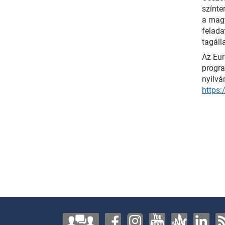
színte
a magy
felada
tagáll
Az Eur
progra
nyilvá
https: