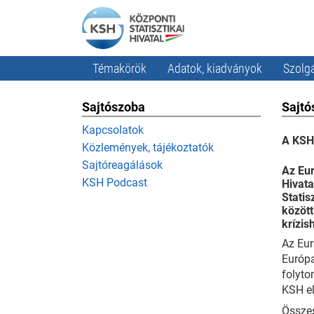
Témakörök
Adatok, kiadványok
Szolgá
Sajtószoba
Sajtó
Kapcsolatok
A KSH 
Közlemények, tájékoztatók
Sajtóreagálások
Az Eur
KSH Podcast
Hivata
Statis
között
krízis
Az Eur
Európa
folyto
KSH el
Összes