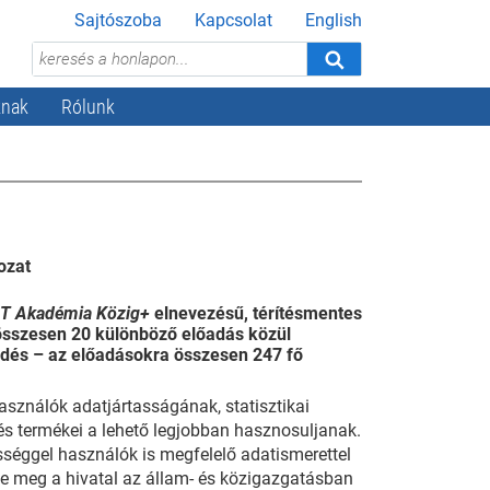
Sajtószoba
Kapcsolat
English
knak
Rólunk
ozat
T Akadémia Közig+
elnevezésű, térítésmentes
összesen 20 különböző előadás közül
lődés – az előadásokra összesen 247 fő
asználók adatjártasságának, statisztikai
s termékei a lehető legjobban hasznosuljanak.
séggel használók is megfelelő adatismerettel
 meg a hivatal az állam- és közigazgatásban