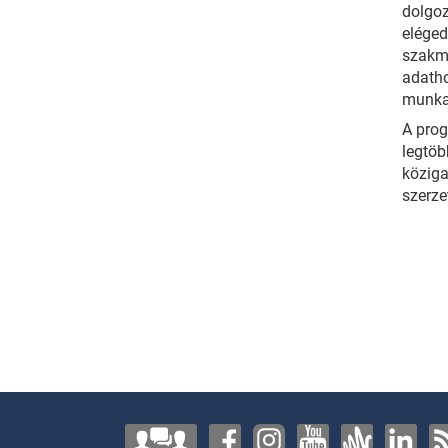
dolgoz
eléged
szakma
adatho
munka
A prog
legtöb
köziga
szerze