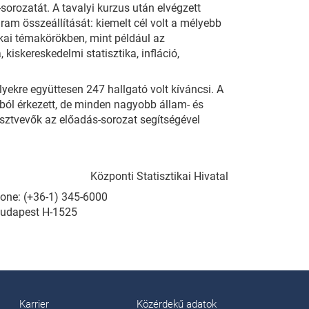
ozatát. A tavalyi kurzus után elvégzett
am összeállítását: kiemelt cél volt a mélyebb
kai témakörökben, mint például az
 kiskereskedelmi statisztika, infláció,
yekre együttesen 247 hallgató volt kíváncsi. A
ból érkezett, de minden nagyobb állam- és
észtvevők az előadás-sorozat segítségével
Központi Statisztikai Hivatal
Phone: (+36-1) 345-6000
Budapest H-1525
Karrier
Közérdekű adatok