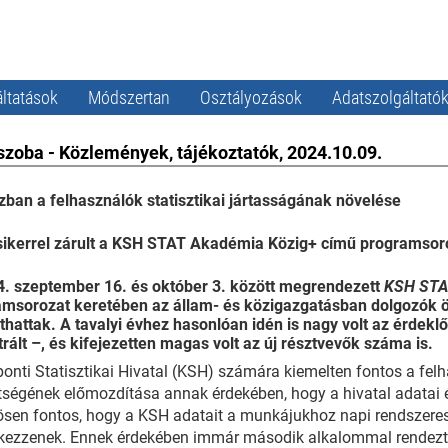
ltatások
Módszertan
Osztályozások
Adatszolgáltató
szoba - Közlemények, tájékoztatók, 2024.10.09.
ban a felhasználók statisztikai jártasságának növelése
sikerrel zárult a KSH STAT Akadémia Közig+ című programsor
4. szeptember 16. és október 3. között megrendezett
KSH STA
amsorozat keretében az állam- és közigazgatásban dolgozók 
thattak. A tavalyi évhez hasonlóan idén is nagy volt az érdek
trált –, és kifejezetten magas volt az új résztvevők száma is.
onti Statisztikai Hivatal (KSH) számára kiemelten fontos a felh
ségének előmozdítása annak érdekében, hogy a hivatal adatai é
sen fontos, hogy a KSH adatait a munkájukhoz napi rendszeres
kezzenek. Ennek érdekében immár második alkalommal rendezte