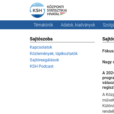
Témakörök
Adatok, kiadványok
Szolgá
Sajtószoba
Sajtó
Kapcsolatok
Fókusz
Közlemények, tájékoztatók
Sajtóreagálások
Nagy 
KSH Podcast
A 202
progr
válasz
regisz
A Közp
művelt
Különö
rendel