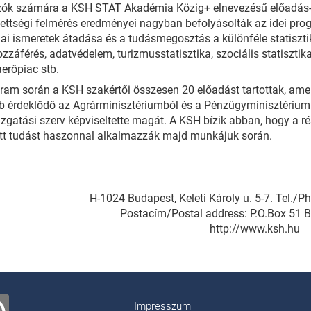
ók számára a KSH STAT Akadémia Közig+ elnevezésű előadás-sor
ettségi felmérés eredményei nagyban befolyásolták az idei progr
i ismeretek átadása és a tudásmegosztás a különféle statiszti
zzáférés, adatvédelem, turizmusstatisztika, szociális statisztika,
erőpiac stb.
ram során a KSH szakértői összesen 20 előadást tartottak, amel
b érdeklődő az Agrárminisztériumból és a Pénzügyminisztérium
zgatási szerv képviseltette magát. A KSH bízik abban, hogy a r
tt tudást haszonnal alkalmazzák majd munkájuk során.
H-1024 Budapest, Keleti Károly u. 5-7. Tel./
Postacím/Postal address: P.O.Box 51 
http://www.ksh.hu
Impresszum