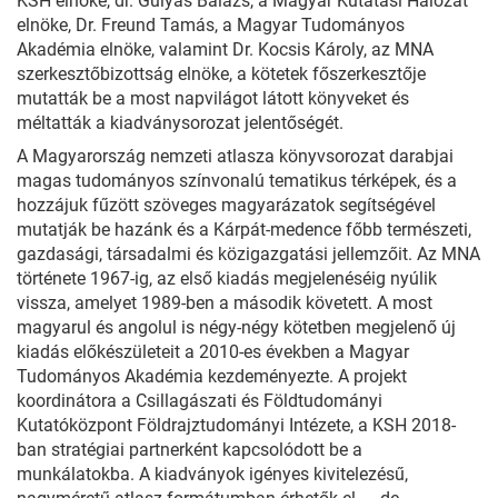
KSH elnöke, dr. Gulyás Balázs, a Magyar Kutatási Hálózat
elnöke, Dr. Freund Tamás, a Magyar Tudományos
Akadémia elnöke, valamint Dr. Kocsis Károly, az MNA
szerkesztőbizottság elnöke, a kötetek főszerkesztője
mutatták be a most napvilágot látott könyveket és
méltatták a kiadványsorozat jelentőségét.
A Magyarország nemzeti atlasza könyvsorozat darabjai
magas tudományos színvonalú tematikus térképek, és a
hozzájuk fűzött szöveges magyarázatok segítségével
mutatják be hazánk és a Kárpát-medence főbb természeti,
gazdasági, társadalmi és közigazgatási jellemzőit. Az MNA
története 1967-ig, az első kiadás megjelenéséig nyúlik
vissza, amelyet 1989-ben a második követett. A most
magyarul és angolul is négy-négy kötetben megjelenő új
kiadás előkészületeit a 2010-es években a Magyar
Tudományos Akadémia kezdeményezte. A projekt
koordinátora a Csillagászati és Földtudományi
Kutatóközpont Földrajztudományi Intézete, a KSH 2018-
ban stratégiai partnerként kapcsolódott be a
munkálatokba. A kiadványok igényes kivitelezésű,