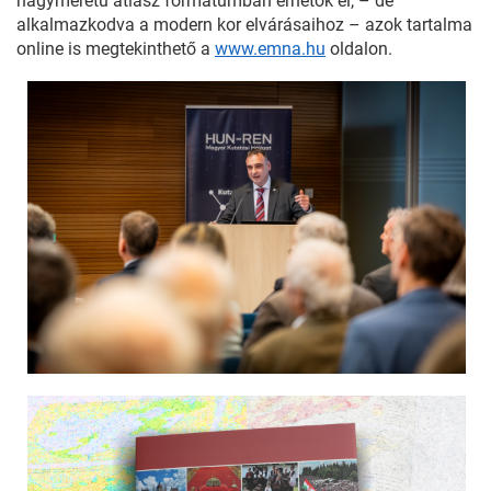
nagyméretű atlasz formátumban érhetők el, – de
alkalmazkodva a modern kor elvárásaihoz – azok tartalma
online is megtekinthető a
www.emna.hu
oldalon.