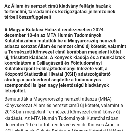
Az Állam és nemzet című kiadvány feltárja hazánk
történelmi, társadalmi és közigazgatási jellemzőinek
térbeli összefüggéseit
A Magyar Kutatási Hálózat rendezésében 2024.
december 10-én az MTA Humán Tudományok
Kutatóházában mutatták be a Magyarország nemzeti
atlasza sorozat Állam és nemzet című új kötetét, valamint
a Természeti környezet című korábban megjelent kötet
új, frissített kiadását. A könyvek kiadója és a munkálatok
koordinátora a Csillagászati és Földtudományi
Kutatóközpont Földrajztudományi Intézete volt, a
Központi Statisztikai Hivatal (KSH) adatszolgáltató
stratégiai partnerként segítette a tudományos
szempontból is igen nagy jelentőségű kiadványok
létrejöttét.
Bemutatták a Magyarország nemzeti atlasza (MNA)
könyvsorozat Állam és nemzet című új kötetét, valamint a
2018-ban megjelent Természeti környezet című könyv új
kiadását. Az MTA Humán Tudományok Kutatóházában
december 10-én tartott rendezvényen dr. Kincses Áron, a