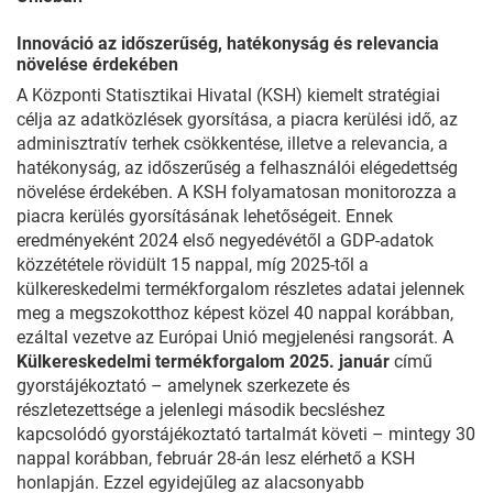
Innováció az időszerűség, hatékonyság és relevancia
növelése érdekében
A Központi Statisztikai Hivatal (KSH) kiemelt stratégiai
célja az adatközlések gyorsítása, a piacra kerülési idő, az
adminisztratív terhek csökkentése, illetve a relevancia, a
hatékonyság, az időszerűség a felhasználói elégedettség
növelése érdekében. A KSH folyamatosan monitorozza a
piacra kerülés gyorsításának lehetőségeit. Ennek
eredményeként 2024 első negyedévétől a GDP-adatok
közzététele rövidült 15 nappal, míg 2025-től a
külkereskedelmi termékforgalom részletes adatai jelennek
meg a megszokotthoz képest közel 40 nappal korábban,
ezáltal vezetve az Európai Unió megjelenési rangsorát. A
Külkereskedelmi termékforgalom 2025. január
című
gyorstájékoztató – amelynek szerkezete és
részletezettsége a jelenlegi második becsléshez
kapcsolódó gyorstájékoztató tartalmát követi – mintegy 30
nappal korábban, február 28-án lesz elérhető a KSH
honlapján. Ezzel egyidejűleg az alacsonyabb