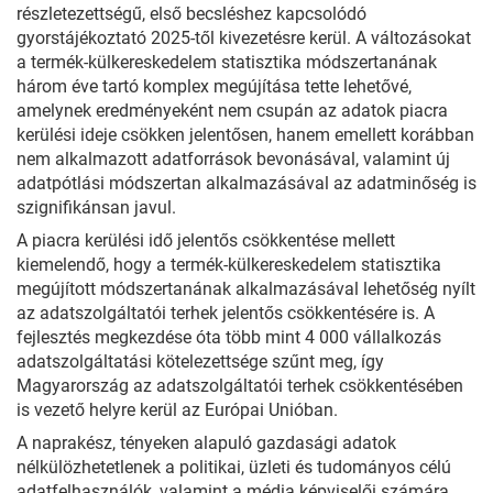
részletezettségű, első becsléshez kapcsolódó
gyorstájékoztató 2025-től kivezetésre kerül. A változásokat
a termék-külkereskedelem statisztika módszertanának
három éve tartó komplex megújítása tette lehetővé,
amelynek eredményeként nem csupán az adatok piacra
kerülési ideje csökken jelentősen, hanem emellett korábban
nem alkalmazott adatforrások bevonásával, valamint új
adatpótlási módszertan alkalmazásával az adatminőség is
szignifikánsan javul.
A piacra kerülési idő jelentős csökkentése mellett
kiemelendő, hogy a termék-külkereskedelem statisztika
megújított módszertanának alkalmazásával lehetőség nyílt
az adatszolgáltatói terhek jelentős csökkentésére is. A
fejlesztés megkezdése óta több mint 4 000 vállalkozás
adatszolgáltatási kötelezettsége szűnt meg, így
Magyarország az adatszolgáltatói terhek csökkentésében
is vezető helyre kerül az Európai Unióban.
A naprakész, tényeken alapuló gazdasági adatok
nélkülözhetetlenek a politikai, üzleti és tudományos célú
adatfelhasználók, valamint a média képviselői számára.