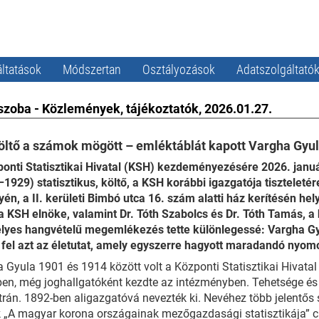
ltatások
Módszertan
Osztályozások
Adatszolgáltató
szoba - Közlemények, tájékoztatók, 2026.01.27.
öltő a számok mögött – emléktáblát kapott Vargha Gyu
onti Statisztikai Hivatal (KSH) kezdeményezésére 2026. janu
1929) statisztikus, költő, a KSH korábbi igazgatója tiszteleté
yén, a II. kerületi Bimbó utca 16. szám alatti ház kerítésén hel
a KSH elnöke, valamint Dr. Tóth Szabolcs és Dr. Tóth Tamás, a
yes hangvételű megemlékezés tette különlegessé: Vargha Gyu
 fel azt az életutat, amely egyszerre hagyott maradandó ny
 Gyula 1901 és 1914 között volt a Központi Statisztikai Hivata
en, még joghallgatóként kezdte az intézményben. Tehetsége és 
trán. 1892-ben aligazgatóvá nevezték ki. Nevéhez több jelentős
 „A magyar korona országainak mezőgazdasági statisztikája” c