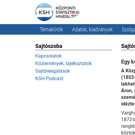
Témakörök
Adatok, kiadványok
Szolgá
Sajtószoba
Sajtó
Kapcsolatok
Egy k
Közlemények, tájékoztatók
A Közp
Sajtóreagálások
(1853–
KSH Podcast
lakhel
Áron, 
személ
idézte
Vargha
1872-b
ranglé
köztük