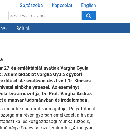
Sajtószoba
Kapcsolat
English
knak
Rólunk
la
ár 27-én emléktáblát avattak Vargha Gyula
re. Az emléktáblát Vargha Gyula egykori
yezték el. Az avatáson részt vett Dr. Kincses
 hivatal elnökhelyettesei. Az eseményt
la leszármazottja, Dr. Prof. Vargha András
omot a magyar tudományban és irodalomban.
l sorrendben harmadik igazgatója. Pályafutását
szorgalma révén gyorsan emelkedett a hivatali
 statisztikai és közgazdasági munka fűződik,
ímű négykötetes sorozat, valamint „A magyar