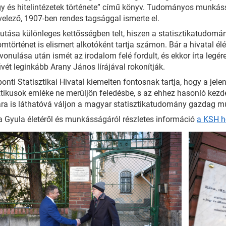
gy és hitelintézetek története” című könyv. Tudományos mun
velező, 1907-ben rendes tagsággal ismerte el.
utása különleges kettősségben telt, hiszen a statisztikatudomán
omtörténet is elismert alkotóként tartja számon. Bár a hivatal élén
vonulása után ismét az irodalom felé fordult, és ekkor írta legér
vét leginkább Arany János lírájával rokonítják.
onti Statisztikai Hivatal kiemelten fontosnak tartja, hogy a je
ztikusok emléke ne merüljön feledésbe, s az ehhez hasonló ke
a is láthatóvá váljon a magyar statisztikatudomány gazdag mú
 Gyula életéről és munkásságáról részletes információ
a KSH h