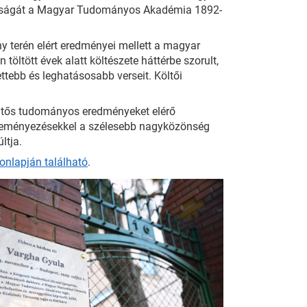
kásságát a Magyar Tudományos Akadémia 1892-
y terén elért eredményei mellett a magyar
 töltött évek alatt költészete háttérbe szorult,
ettebb és leghatásosabb verseit. Költői
lentős tudományos eredményeket elérő
zdeményezésekkel a szélesebb nagyközönség
ltja.
onlapján található
.