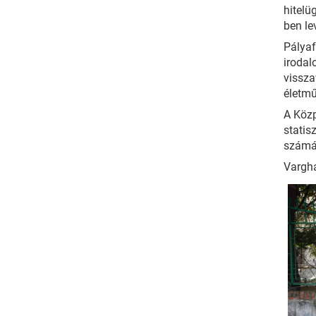
hitelü
ben le
Pályaf
irodal
vissza
életmű
A Közp
statis
számár
Vargha