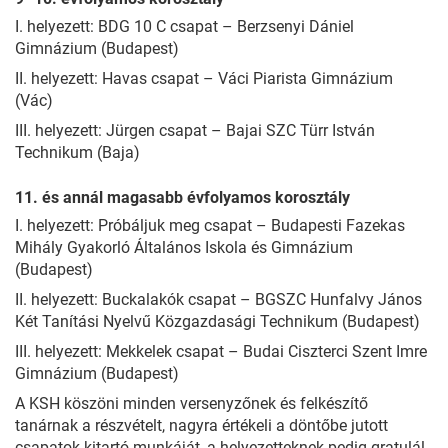
I. helyezett: BDG 10 C csapat – Berzsenyi Dániel
Gimnázium (Budapest)
II. helyezett: Havas csapat – Váci Piarista Gimnázium
(Vác)
III. helyezett: Jürgen csapat – Bajai SZC Türr István
Technikum (Baja)
11. és annál magasabb évfolyamos korosztály
I. helyezett: Próbáljuk meg csapat – Budapesti Fazekas
Mihály Gyakorló Általános Iskola és Gimnázium
(Budapest)
II. helyezett: Buckalakók csapat – BGSZC Hunfalvy János
Két Tanítási Nyelvű Közgazdasági Technikum (Budapest)
III. helyezett: Mekkelek csapat – Budai Ciszterci Szent Imre
Gimnázium (Budapest)
A KSH köszöni minden versenyzőnek és felkészítő
tanárnak a részvételt, nagyra értékeli a döntőbe jutott
csapatok kitartó munkáját, a helyezetteknek pedig gratulál