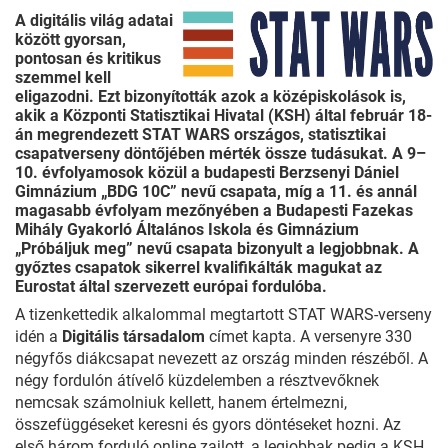
A digitális világ adatai
között gyorsan,
pontosan és kritikus
szemmel kell
eligazodni. Ezt bizonyították azok a középiskolások is,
akik a Központi Statisztikai Hivatal (KSH) által február 18-
án megrendezett STAT WARS országos, statisztikai
csapatverseny döntőjében mérték össze tudásukat. A 9–
10. évfolyamosok közül a budapesti Berzsenyi Dániel
Gimnázium „BDG 10C” nevű csapata, míg a 11. és annál
magasabb évfolyam mezőnyében a Budapesti Fazekas
Mihály Gyakorló Általános Iskola és Gimnázium
„Próbáljuk meg” nevű csapata bizonyult a legjobbnak. A
győztes csapatok sikerrel kvalifikálták magukat az
Eurostat által szervezett európai fordulóba.
A tizenkettedik alkalommal megtartott STAT WARS-verseny
idén a
Digitális társadalom
címet kapta. A versenyre 330
négyfős diákcsapat nevezett az ország minden részéből. A
négy fordulón átívelő küzdelemben a résztvevőknek
nemcsak számolniuk kellett, hanem értelmezni,
összefüggéseket keresni és gyors döntéseket hozni. Az
első három forduló online zajlott, a legjobbak pedig a KSH