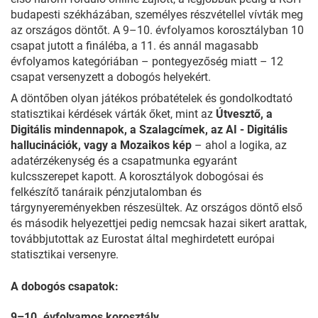
budapesti székházában, személyes részvétellel vívták meg
az országos döntőt. A 9–10. évfolyamos korosztályban 10
csapat jutott a fináléba, a 11. és annál magasabb
évfolyamos kategóriában – pontegyezőség miatt – 12
csapat versenyzett a dobogós helyekért.
A döntőben olyan játékos próbatételek és gondolkodtató
statisztikai kérdések várták őket, mint az
Útvesztő, a
Digitális mindennapok, a Szalagcímek, az AI - Digitális
hallucinációk, vagy a Mozaikos kép
– ahol a logika, az
adatérzékenység és a csapatmunka egyaránt
kulcsszerepet kapott. A korosztályok dobogósai és
felkészítő tanáraik pénzjutalomban és
tárgynyereményekben részesültek. Az országos döntő első
és második helyezettjei pedig nemcsak hazai sikert arattak,
továbbjutottak az Eurostat által meghirdetett európai
statisztikai versenyre.
A dobogós csapatok:
9–10. évfolyamos korosztály