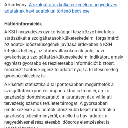
A kiadvány:
A szolgáltatás-külkereskedelem negyedéves
adatainak havi adatokkal történő becslése
Háttérinformációk
A KSH negyedéves gyakorisággal tesz közzé hivatalos
statisztikát a szolgáltatások külkereskedelmi forgalmáról.
Az adatok időszerűségének javítása érdekében a KSH
kifejlesztett egy, az áfabevallásokon alapuló, havi
gyakoriságú szolgáltatás-külkereskedelmi indikátort, amely
egyrészt gyorsabb és részletesebb információt biztosít,
másrészt fontos kiegészítő adatot nyújt a fizetési mérleg
gyorsbecsléséhez is.
A kísérleti statisztika által pontosabban megérthetők a
szolgáltatásexport és -import aktuális trendjei, ami a
gazdasági döntéshozataltól a kutatáson át a vállalati
tervezésig számos területet támogat. A gyorsabban
rendelkezésre álló adatok időszerűbb képet mutatnak a
gazdaság teljesítményéről, emellett a havi adatok a
negyedévesnél részletesebb idősoros elemzéseket is