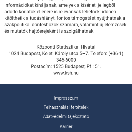
információkat kínáljanak, amelyek a kísérleti jellegből
adódó korlátok ellenére is relevánsak lehetnek: időben
kitölthetik a tudáshiányt, fontos támogatást nyújthatnak a
szakpolitikai döntéshozók számára, valamint új elemzések
és mutatók hajtóerejeként is szolgálhatnak.
Központi Statisztikai Hivatal
1024 Budapest, Keleti Károly utca 5–7. Telefon: (+36-1)
345-6000
Postacím: 1525 Budapest, Pf.: 51.
www.ksh.hu
Impresszum
Felhasználási feltételek
Adatvédelmi tájékoztató
Karrier