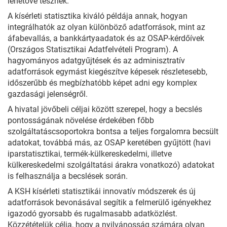
lehetővé tesznek.
A kísérleti statisztika kiváló példája annak, hogyan
integrálhatók az olyan különböző adatforrások, mint az
áfabevallás, a bankkártyaadatok és az OSAP-kérdőívek
(Országos Statisztikai Adatfelvételi Program). A
hagyományos adatgyűjtések és az adminisztratív
adatforrások egymást kiegészítve képesek részletesebb,
időszerűbb és megbízhatóbb képet adni egy komplex
gazdasági jelenségről.
A hivatal jövőbeli céljai között szerepel, hogy a becslés
pontosságának növelése érdekében főbb
szolgáltatáscsoportokra bontsa a teljes forgalomra becsült
adatokat, továbbá más, az OSAP keretében gyűjtött (havi
iparstatisztikai, termék-külkereskedelmi, illetve
külkereskedelmi szolgáltatási árakra vonatkozó) adatokat
is felhasználja a becslések során.
A KSH kísérleti statisztikái innovatív módszerek és új
adatforrások bevonásával segítik a felmerülő igényekhez
igazodó gyorsabb és rugalmasabb adatközlést.
Közzétételük célja, hogy a nyilvánosság számára olyan