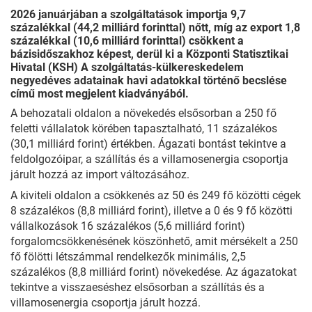
2026 januárjában a szolgáltatások importja 9,7
százalékkal (44,2 milliárd forinttal) nőtt, míg az export 1,8
százalékkal (10,6 milliárd forinttal) csökkent a
bázisidőszakhoz képest, derül ki a Központi Statisztikai
Hivatal (KSH) A szolgáltatás-külkereskedelem
negyedéves adatainak havi adatokkal történő becslése
című most megjelent kiadványából.
A behozatali oldalon a növekedés elsősorban a 250 fő
feletti vállalatok körében tapasztalható, 11 százalékos
(30,1 milliárd forint) értékben. Ágazati bontást tekintve a
feldolgozóipar, a szállítás és a villamosenergia csoportja
járult hozzá az import változásához.
A kiviteli oldalon a csökkenés az 50 és 249 fő közötti cégek
8 százalékos (8,8 milliárd forint), illetve a 0 és 9 fő közötti
vállalkozások 16 százalékos (5,6 milliárd forint)
forgalomcsökkenésének köszönhető, amit mérsékelt a 250
fő fölötti létszámmal rendelkezők minimális, 2,5
százalékos (8,8 milliárd forint) növekedése. Az ágazatokat
tekintve a visszaeséshez elsősorban a szállítás és a
villamosenergia csoportja járult hozzá.