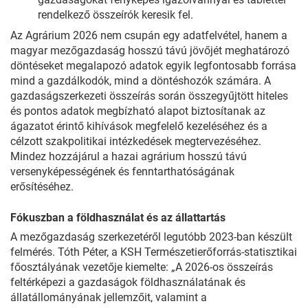
rendelkező összeírók keresik fel.
Az Agrárium 2026 nem csupán egy adatfelvétel, hanem a
magyar mezőgazdaság hosszú távú jövőjét meghatározó
döntéseket megalapozó adatok egyik legfontosabb forrása
mind a gazdálkodók, mind a döntéshozók számára. A
gazdaságszerkezeti összeírás során összegyűjtött hiteles
és pontos adatok megbízható alapot biztosítanak az
ágazatot érintő kihívások megfelelő kezeléséhez és a
célzott szakpolitikai intézkedések megtervezéséhez.
Mindez hozzájárul a hazai agrárium hosszú távú
versenyképességének és fenntarthatóságának
erősítéséhez.
Fókuszban a földhasználat és az állattartás
A mezőgazdaság szerkezetéről legutóbb 2023-ban készült
felmérés. Tóth Péter, a KSH Természetierőforrás-statisztikai
főosztályának vezetője kiemelte: „A 2026-os összeírás
feltérképezi a gazdaságok földhasználatának és
állatállományának jellemzőit, valamint a