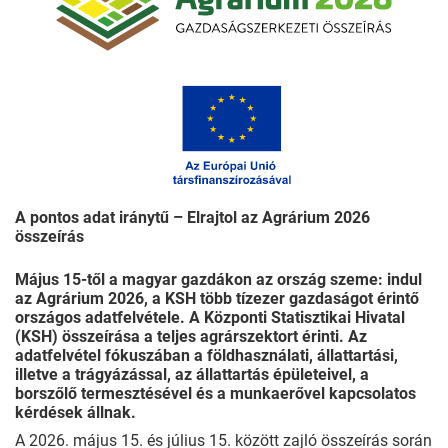
A pontos adat iránytű – Elrajtol az Agrárium 2026
összeírás
Május 15-től a magyar gazdákon az ország szeme: indul
az Agrárium 2026, a KSH több tízezer gazdaságot érintő
országos adatfelvétele. A Központi Statisztikai Hivatal
(KSH) összeírása a teljes agrárszektort érinti. Az
adatfelvétel fókuszában a földhasználati, állattartási,
illetve a trágyázással, az állattartás épületeivel, a
borszőlő termesztésével és a munkaerővel kapcsolatos
kérdések állnak.
A 2026. május 15. és július 15. között zajló összeírás során