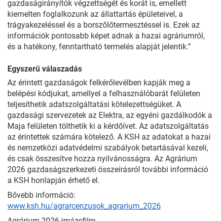
gazdaságirányítók végzettségét és korát is, emellett
kiemelten foglalkozunk az állattartás épületeivel, a
trágyakezeléssel és a borszőlőtermesztéssel is. Ezek az
információk pontosabb képet adnak a hazai agráriumról,
és a hatékony, fenntartható termelés alapját jelentik.”
Egyszerű válaszadás
Az érintett gazdaságok felkérőlevélben kapják meg a
belépési kódjukat, amellyel a felhasználóbarát felületen
teljesíthetik adatszolgáltatási kötelezettségüket. A
gazdasági szervezetek az Elektra, az egyéni gazdálkodók a
Maja felületen tölthetik ki a kérdőívet. Az adatszolgáltatás
az érintettek számára kötelező. A KSH az adatokat a hazai
és nemzetközi adatvédelmi szabályok betartásával kezeli,
és csak összesítve hozza nyilvánosságra. Az Agrárium
2026 gazdaságszerkezeti összeírásról további információ
a KSH honlapján érhető el.
Bővebb információ:
www.ksh.hu/agrarcenzusok_agrarium_2026
Agrárium 2026 imázsfilm