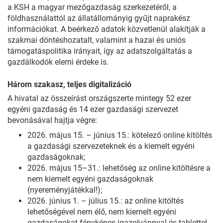
a KSH a magyar mezőgazdaság szerkezetéről, a
földhasználattól az állatállományig gyűjt naprakész
információkat. A beérkező adatok közvetlenül alakítják a
szakmai döntéshozatalt, valamint a hazai és uniós
támogatáspolitika irányait, így az adatszolgáltatás a
gazdálkodók elemi érdeke is.
Három szakasz, teljes digitalizáció
A hivatal az összeírást országszerte mintegy 52 ezer
egyéni gazdaság és 14 ezer gazdasági szervezet
bevonásával hajtja végre:
2026. május 15. – június 15.: kötelező online kitöltés
a gazdasági szervezeteknek és a kiemelt egyéni
gazdaságoknak;
2026. május 15–31.: lehetőség az online kitöltésre a
nem kiemelt egyéni gazdaságoknak
(nyereményjátékkal!);
2026. június 1. – július 15.: az online kitöltés
lehetőségével nem élő, nem kiemelt egyéni
gazdaságokat fényképes igazolvánnyal és tablettel