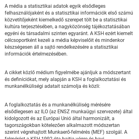
A média a statisztikai adatok egyik elsődleges
felhasználójaként és a statisztikai információk első számú
közvetítőjeként kiemelkedő szerepet tölt be a statisztikai
kultúra terjesztésében, a nagyközönség tájékoztatásában
egyéni és társadalmi szinten egyaránt. A KSH ezért kiemelt
célcsoportként kezeli a média képviselőit és mindenkor
készségesen áll a sajtó rendelkezésére a statisztikai
információk értelmezésében.
A cikket közlő médium figyelmébe ajánljuk a módszertant
és definíciókat, mely alapján a KSH a foglalkoztatási és
munkanélküliségi adatait számolja és közli:
A foglalkoztatás és a munkanélküliség mérésére
elsődlegesen az ILO (az ENSZ munkaügyi szervezete) által
kidolgozott és az Európai Unió által harmonizált, a
tagországokban kötelezően alkalmazott módszertan
szerint végrehajtott Munkaerő-felmérés (MEF) szolgál. A
felmérést a KSH 1992 óta hajtja végre és havi,