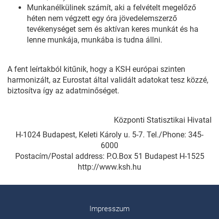
Munkanélkülinek számít, aki a felvételt megelőző
héten nem végzett egy óra jövedelemszerző
tevékenységet sem és aktívan keres munkát és ha
lenne munkája, munkába is tudna állni.
A fent leírtakból kitűnik, hogy a KSH európai szinten
harmonizált, az Eurostat által validált adatokat tesz közzé,
biztosítva így az adatminőséget.
Központi Statisztikai Hivatal
H-1024 Budapest, Keleti Károly u. 5-7. Tel./Phone: 345-
6000
Postacím/Postal address: P.O.Box 51 Budapest H-1525
http://www.ksh.hu
Impresszum