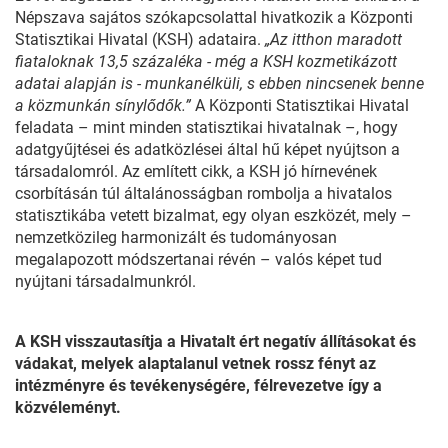
Népszava sajátos szókapcsolattal hivatkozik a Központi
Statisztikai Hivatal (KSH) adataira.
„Az itthon maradott
fiataloknak 13,5 százaléka - még a KSH kozmetikázott
adatai alapján is - munkanélküli, s ebben nincsenek benne
a közmunkán sínylődők.”
A Központi Statisztikai Hivatal
feladata – mint minden statisztikai hivatalnak –, hogy
adatgyűjtései és adatközlései által hű képet nyújtson a
társadalomról. Az említett cikk, a KSH jó hírnevének
csorbításán túl általánosságban rombolja a hivatalos
statisztikába vetett bizalmat, egy olyan eszközét, mely –
nemzetközileg harmonizált és tudományosan
megalapozott módszertanai révén – valós képet tud
nyújtani társadalmunkról.
A KSH visszautasítja a Hivatalt ért negatív állításokat és
vádakat, melyek alaptalanul vetnek rossz fényt az
intézményre és tevékenységére, félrevezetve így a
közvéleményt.