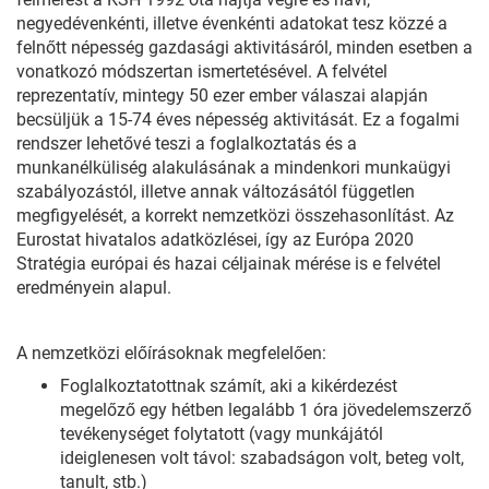
negyedévenkénti, illetve évenkénti adatokat tesz közzé a
felnőtt népesség gazdasági aktivitásáról, minden esetben a
vonatkozó módszertan ismertetésével. A felvétel
reprezentatív, mintegy 50 ezer ember válaszai alapján
becsüljük a 15-74 éves népesség aktivitását. Ez a fogalmi
rendszer lehetővé teszi a foglalkoztatás és a
munkanélküliség alakulásának a mindenkori munkaügyi
szabályozástól, illetve annak változásától független
megfigyelését, a korrekt nemzetközi összehasonlítást. Az
Eurostat hivatalos adatközlései, így az Európa 2020
Stratégia európai és hazai céljainak mérése is e felvétel
eredményein alapul.
A nemzetközi előírásoknak megfelelően:
Foglalkoztatottnak számít, aki a kikérdezést
megelőző egy hétben legalább 1 óra jövedelemszerző
tevékenységet folytatott (vagy munkájától
ideiglenesen volt távol: szabadságon volt, beteg volt,
tanult, stb.)