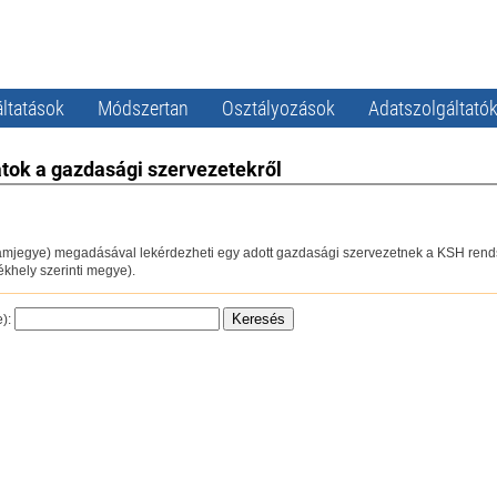
ltatások
Módszertan
Osztályozások
Adatszolgáltató
tok a gazdasági szervezetekről