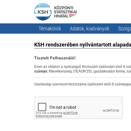
Témakörök
Adatok, kiadványok
Szolgá
KSH rendszerében nyilvántartott alapada