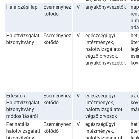
Halálozási lap
Eseményhez
V
anyakönyvvezetők
nap
kötődő
ren
aut
ada
Halottvizsgálati
Eseményhez
V
egészségügyi
heti
bizonyítvány
kötődő
intézmények,
üte
halottvizsgálatot
leg
végző orvosok,
ese
anyakönyvvezetők
köv
Értesítő a
Eseményhez
V
egészségügyi
az 
Halottvizsgálati
kötődő
intézmények,
köv
bizonyítvány
halottvizsgálatot
már
módosításáról
végző orvosok
Perinatális
Eseményhez
V
egészségügyi
heti
halottvizsgálati
kötődő
intézmények,
üte
bizonyítvány
halottvizsgálatot
leg