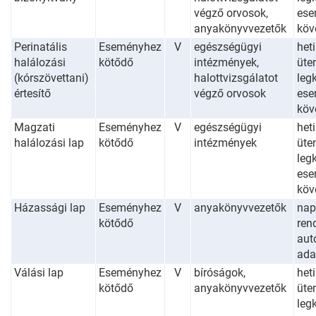
végző orvosok,
ese
anyakönyvvezetők
köv
Perinatális
Eseményhez
V
egészségügyi
heti
halálozási
kötődő
intézmények,
üte
(kórszövettani)
halottvizsgálatot
leg
értesítő
végző orvosok
ese
köv
Magzati
Eseményhez
V
egészségügyi
heti
halálozási lap
kötődő
intézmények
üte
leg
ese
köv
Házassági lap
Eseményhez
V
anyakönyvvezetők
nap
kötődő
ren
aut
ada
Válási lap
Eseményhez
V
bíróságok,
heti
kötődő
anyakönyvvezetők
üte
leg