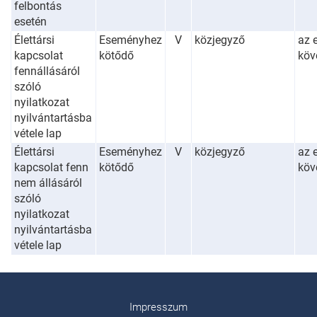
felbontás
esetén
Élettársi
Eseményhez
V
közjegyző
az 
kapcsolat
kötődő
köv
fennállásáról
szóló
nyilatkozat
nyilvántartásba
vétele lap
Élettársi
Eseményhez
V
közjegyző
az 
kapcsolat fenn
kötődő
köv
nem állásáról
szóló
nyilatkozat
nyilvántartásba
vétele lap
Impresszum