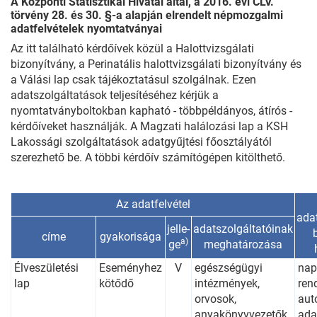
A Központi Statisztikai Hivatal által, a 2016. évi CLV.
törvény 28. és 30. §-a alapján elrendelt népmozgalmi
adatfelvételek nyomtatványai
Az itt található kérdőívek közül a Halottvizsgálati
bizonyítvány, a Perinatális halottvizsgálati bizonyítvány és
a Válási lap csak tájékoztatásul szolgálnak. Ezen
adatszolgáltatások teljesítéséhez kérjük a
nyomtatványboltokban kapható - többpéldányos, átírós -
kérdőíveket használják. A Magzati halálozási lap a KSH
Lakossági szolgáltatások adatgyűjtési főosztályától
szerezhető be. A többi kérdőív számítógépen kitölthető.
Az adatfelvétel
ada
jelle-
adatszolgáltatóinak
címe
gyakorisága
a)
ge
meghatározása
Élveszületési
Eseményhez
V
egészségügyi
nap
lap
kötődő
intézmények,
ren
orvosok,
aut
anyakönyvvezetők
ada