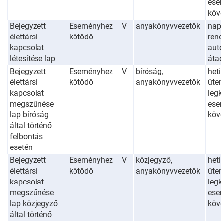
ese
köv
Bejegyzett
Eseményhez
V
anyakönyvvezetők
nap
élettársi
kötődő
ren
kapcsolat
aut
létesítése lap
áta
Bejegyzett
Eseményhez
V
bíróság,
heti
élettársi
kötődő
anyakönyvvezetők
üte
kapcsolat
leg
megszűnése
ese
lap bíróság
köv
által történő
felbontás
esetén
Bejegyzett
Eseményhez
V
közjegyző,
heti
élettársi
kötődő
anyakönyvvezetők
üte
kapcsolat
leg
megszűnése
ese
lap közjegyző
köv
által történő