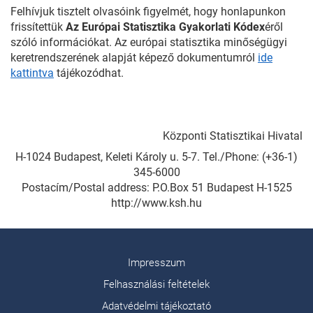
Felhívjuk tisztelt olvasóink figyelmét, hogy honlapunkon
frissítettük
Az Európai Statisztika Gyakorlati Kódex
éről
szóló információkat. Az európai statisztika minőségügyi
keretrendszerének alapját képező dokumentumról
ide
kattintva
tájékozódhat.
Központi Statisztikai Hivatal
H-1024 Budapest, Keleti Károly u. 5-7. Tel./Phone: (+36-1)
345-6000
Postacím/Postal address: P.O.Box 51 Budapest H-1525
http://www.ksh.hu
Impresszum
Felhasználási feltételek
Adatvédelmi tájékoztató