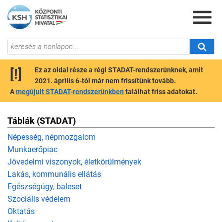
[!]
Ez az oldal része a régi STADAT-rendszerünknek, amit
2021. április 6-tól már nem frissítünk tovább.
A
megújult STADAT-rendszerünkben
találhat friss adatokat.
Táblák (STADAT)
Népesség, népmozgalom
Munkaerőpiac
Jövedelmi viszonyok, életkörülmények
Lakás, kommunális ellátás
Egészségügy, baleset
Szociális védelem
Oktatás