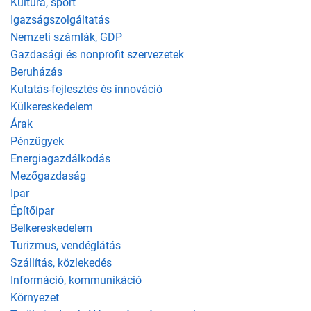
Kultúra, sport
Igazságszolgáltatás
Nemzeti számlák, GDP
Gazdasági és nonprofit szervezetek
Beruházás
Kutatás-fejlesztés és innováció
Külkereskedelem
Árak
Pénzügyek
Energiagazdálkodás
Mezőgazdaság
Ipar
Építőipar
Belkereskedelem
Turizmus, vendéglátás
Szállítás, közlekedés
Információ, kommunikáció
Környezet