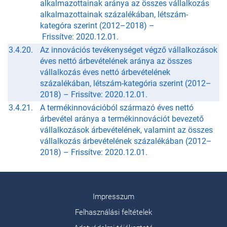
alkalmazottainak aránya az összes vállalkozás
alkalmazottainak százalékában, létszám-
kategóra szerint (2012–2018) –
Frissítve: 2020.12.01.
3.4.20.
Az innovációs tevékenységet végző vállalkozások
éves nettó árbevételének aránya az összes
vállalkozás éves nettó árbevételének
százalékában, létszám-kategória szerint (2012–
2018) –
Frissítve: 2020.12.01.
3.4.21.
A termékinnovációból származó éves nettó
árbevétel aránya a termékinnovációt bevezető
vállalkozások árbevételének, valamint az összes
vállalkozás árbevételének százalékában (2012–
2018) –
Frissítve: 2020.12.01.
Impresszum
Felhasználási feltételek