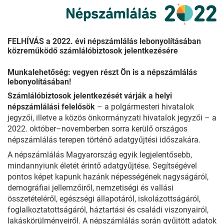
FELHÍVÁS a 2022. évi népszámlálás lebonyolításában
közreműködő számlálóbiztosok jelentkezésére
Munkalehetőség: vegyen részt Ön is a népszámlálás
lebonyolításában!
Számlálóbiztosok jelentkezését várják a helyi
népszámlálási felelősök
– a polgármesteri hivatalok
jegyzői, illetve a közös önkormányzati hivatalok jegyzői – a
2022. október–novemberben sorra kerülő országos
népszámlálás terepen történő adatgyűjtési időszakára.
A népszámlálás Magyarország egyik legjelentősebb,
mindannyiunk életét érintő adatgyűjtése. Segítségével
pontos képet kapunk hazánk népességének nagyságáról,
demográfiai jellemzőiről, nemzetiségi és vallási
összetételéről, egészségi állapotáról, iskolázottságáról,
foglalkoztatottságáról, háztartási és családi viszonyairól,
lakáskörülményeiről. A népszámlálás során gyűjtött adatok