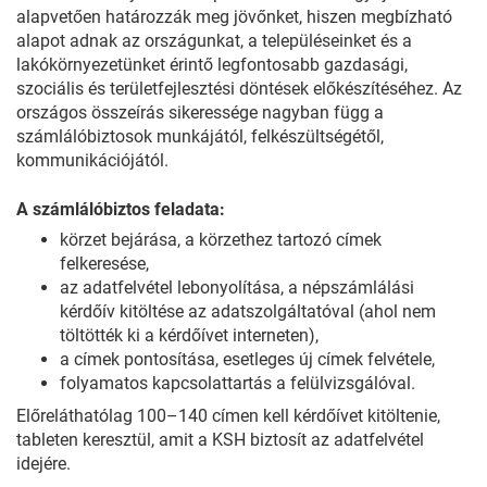
alapvetően határozzák meg jövőnket, hiszen megbízható
alapot adnak az országunkat, a településeinket és a
lakókörnyezetünket érintő legfontosabb gazdasági,
szociális és területfejlesztési döntések előkészítéséhez. Az
országos összeírás sikeressége nagyban függ a
számlálóbiztosok munkájától, felkészültségétől,
kommunikációjától.
A számlálóbiztos feladata:
körzet bejárása, a körzethez tartozó címek
felkeresése,
az adatfelvétel lebonyolítása, a népszámlálási
kérdőív kitöltése az adatszolgáltatóval (ahol nem
töltötték ki a kérdőívet interneten),
a címek pontosítása, esetleges új címek felvétele,
folyamatos kapcsolattartás a felülvizsgálóval.
Előreláthatólag 100–140 címen kell kérdőívet kitöltenie,
tableten keresztül, amit a KSH biztosít az adatfelvétel
idejére.