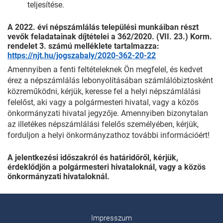
teljesítése.
A 2022. évi népszámlálás települési munkáiban részt
vevők feladatainak díjtételei a 362/2020. (VII. 23.) Korm.
rendelet 3. számú melléklete tartalmazza:
https://njt.hu/jogszabaly/2020-362-20-22
Amennyiben a fenti feltételeknek Ön megfelel, és kedvet
érez a népszámlálás lebonyolításában számlálóbiztosként
közreműködni, kérjük, keresse fel a helyi népszámlálási
felelőst, aki vagy a polgármesteri hivatal, vagy a közös
önkormányzati hivatal jegyzője. Amennyiben bizonytalan
az illetékes népszámlálási felelős személyében, kérjük,
forduljon a helyi önkormányzathoz további információért!
A jelentkezési időszakról és határidőről, kérjük,
érdeklődjön a polgármesteri hivataloknál, vagy a közös
önkormányzati hivataloknál.
Impresszum