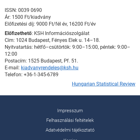
ISSN: 0039 0690
Ár: 1500 Ft/kiadvány
Előfizetési díj: 9000 Ft/fél év, 16200 Ft/év
Előfizethető
: KSH Információszolgálat
Cím: 1024 Budapest, Fényes Elek u. 14–18.
Nyitvatartás: hétfő–csütörtök: 9:00–15:00, péntek: 9:00–
12:00
Postacím: 1525 Budapest, Pf. 51.
E-mail:
kiadvanyrendeles@ksh.hu
Telefon: +36-1-345-6789
Hungarian Statistical Review
Impresszum
Felhasználási feltételek
Adatvédelmi tájékoztató