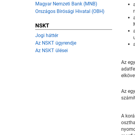
Magyar Nemzeti Bank (MNB)
Országos Bírósági Hivatal (OBH)
NSKT
Jogi háttér
Az NSKT ügyrendje
Az NSKT ülései
Az egy
adatfe
elköve
Az egy
számít
A korá
osztha
nyomoz