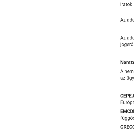
iratok
Az ada
Az ada
jogerő
Nemze
A nemz
az ügy
CEPE
Európa
EMCD
függő
GREC