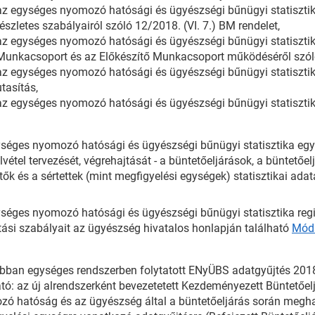
az egységes nyomozó hatósági és ügyészségi bűnügyi statisztika
részletes szabályairól szóló 12/2018. (VI. 7.) BM rendelet,
az egységes nyomozó hatósági és ügyészségi bűnügyi statisztika
Munkacsoport és az Előkészítő Munkacsoport működéséről szóló 
az egységes nyomozó hatósági és ügyészségi bűnügyi statisztika
utasítás,
az egységes nyomozó hatósági és ügyészségi bűnügyi statisztikáró
séges nyomozó hatósági és ügyészségi bűnügyi statisztika egység
lvétel tervezését, végrehajtását - a büntetőeljárások, a büntető
tők és a sértettek (mint megfigyelési egységek) statisztikai adata
séges nyomozó hatósági és ügyészségi bűnügyi statisztika regi
ási szabályait az ügyészség hivatalos honlapján található
Móds
bban egységes rendszerben folytatott ENyÜBS adatgyűjtés 2018. 
tó: az új alrendszerként bevezetetett Kezdeményezett Büntetőel
ó hatóság és az ügyészség által a büntetőeljárás során megha