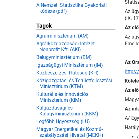
Statis
A Nemzeti Statisztika Gyakorlati
kódexe (pdf)
Az ügy
(IX. 1
Tagok
Az elő
Agrárminisztérium (AM)
Az ügy
Agrárközgazdasági Intézet
Emelle
Nonprofit Kft. (AKI)
Belügyminisztérium (BM)
Az Ors
Igazságügyi Minisztérium (IM)
https
Közbeszerzési Hatóság (KH)
Közigazgatási és Területfejlesztési
Kötele
Minisztérium (KTM)
Az elő
Kulturális és Innovációs
Magyar
Minisztérium (KIM)
Külgazdasági és
Az ad
Külügyminisztérium (KKM)
A/ Egy
Legfőbb Ügyészség (LÜ)
Hatál
Magyar Energetikai és Közmű-
szabályozási Hivatal (MEKH)