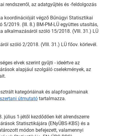
i rendszerről, az adatgyűjtés és -feldolgozás
 koordinációját végző Bűnügyi Statisztikai
5/2019. (III. 8.) BM-PM-LÜ együttes utasítás,
 alkalmazásáról szóló 15/2018. (VIII. 31.) LÜ
l szóló 2/2018. (VIII. 31.) LÜ főov. körlevél.
es elvek szerint gyűjti - ideértve az
eljárások alapjául szolgáló cselekmények, az
it.
sztrált kategóriáinak és alapfogalmainak
zertani útmutató
tartalmazza.
július 1-jétől kezdődően két alrendszerre
járások Statisztikájára (ENyÜBS-KBS) és a
tározott módon befejezett, valamennyi