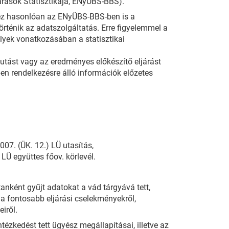
árások Statisztikája, ENyÜBS-BBS).
hez hasonlóan az ENyÜBS-BBS-ben is a
rténik az adatszolgáltatás. Erre figyelemmel a
lyek vonatkozásában a statisztikai
utást vagy az eredményes előkészítő eljárást
ben rendelkezésre álló információk előzetes
07. (ÜK. 12.) LÜ utasítás,
 LÜ együttes főov. körlevél.
anként gyűjt adatokat a vád tárgyává tett,
 a fontosabb eljárási cselekményekről,
iről.
ntézkedést tett ügyész megállapításai, illetve az