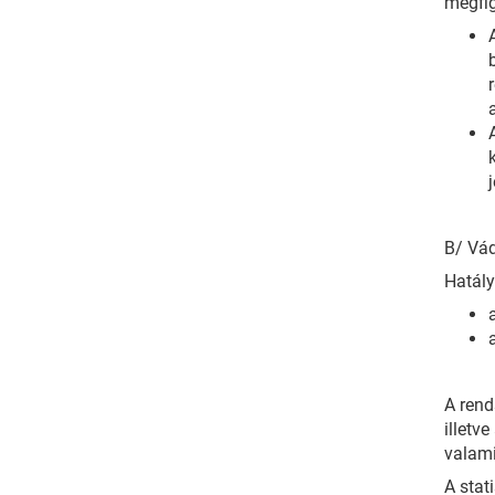
megfig
B/ Vád
Hatál
A rend
illetv
valami
A stat