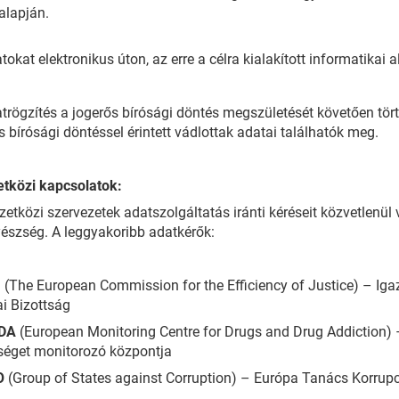
 alapján.
tokat elektronikus úton, az erre a célra kialakított informatikai a
trögzítés a jogerős bírósági döntés megszületését követően tört
s bírósági döntéssel érintett vádlottak adatai találhatók meg.
tközi kapcsolatok:
etközi szervezetek adatszolgáltatás iránti kéréseit közvetlenül v
észség. A leggyakoribb adatkérők:
J
(The European Commission for the Efficiency of Justice) – Ig
i Bizottság
DA
(European Monitoring Centre for Drugs and Drug Addiction) –
séget monitorozó központja
O
(Group of States against Corruption) – Európa Tanács Korrupc