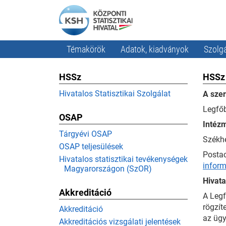
Témakörök
Adatok, kiadványok
Szolgá
HSSz
HSSz 
Hivatalos Statisztikai Szolgálat
A s
Legfő
OSAP
Intézm
Tárgyévi OSAP
Székhe
OSAP teljesülések
Postac
Hivatalos statisztikai tevékenységek
infor
Magyarországon (SzOR)
Hivata
Akkreditáció
A Legf
rögzít
Akkreditáció
az ügy
Akkreditációs vizsgálati jelentések