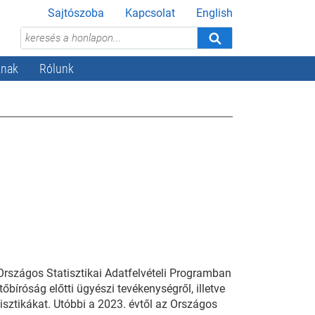
Sajtószoba
Kapcsolat
English
knak
Rólunk
Országos Statisztikai Adatfelvételi Programban
őbíróság előtti ügyészi tevékenységről, illetve
tisztikákat. Utóbbi a 2023. évtől az Országos