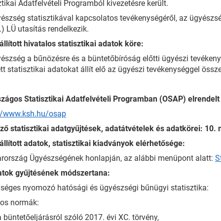
ztikai Adatfelvételi Programból kivezetésre került.
észség statisztikával kapcsolatos tevékenységéről, az ügyészsé
7.) LÜ utasítás rendelkezik.
állított hivatalos statisztikai adatok köre:
észség a bűnözésre és a büntetőbíróság előtti ügyészi tevékeny
tt statisztikai adatokat állít elő az ügyészi tevékenységgel össz
zágos Statisztikai Adatfelvételi Programban (OSAP) elrendelt 
://www.ksh.hu/osap
ző statisztikai adatgyűjtések, adatátvételek és adatkörei: 10. 
állított adatok, statisztikai kiadványok elérhetősége:
ország Ügyészségének honlapján, az alábbi menüpont alatt:
S
atok gyűjtésének módszertana:
séges nyomozó hatósági és ügyészségi bűnügyi statisztika:
yos normák:
a büntetőeljárásról szóló 2017. évi XC. törvény,