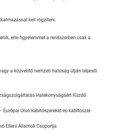
lkalmazással kell rögzíteni.
énik, erre figyelemmel a rendszerben csak a
agy a közvetítő nemzeti hatóság útján teljesíti
azságszolgáltatás Hatékonyságáért Küzdő
 Európai Unió kábítószereket és kábítószer-
ió Elleni Államok Csoportja