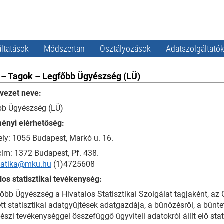
ltatások
Módszertan
Osztályozások
Adatszolgáltató
– Tagok – Legfőbb Ügyészség (LÜ)
zervezet neve:
bb Ügyészség (LÜ)
ényi elérhetőség:
ly: 1055 Budapest, Markó u. 16.
ím: 1372 Budapest, Pf. 438.
matika@mku.hu
(1)4725608
los statisztikai tevékenység:
őbb Ügyészség a Hivatalos Statisztikai Szolgálat tagjaként, az 
ett statisztikai adatgyűjtések adatgazdája, a bűnözésről, a büntet
észi tevékenységgel összefüggő ügyviteli adatokról állít elő sta