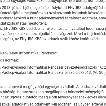
yelési egységre vonatkozó adatgyűjtésre (Befejezett Büntetőelj
A 2018. július 1-jét megelőzően folytatott ENyÜBS adatgyűjtés
büntetőeljárás meghatározott szakaszának lezárását követően tö
rendszer azokról a bűncselekményekről tartalmaz adatokat, ame
adatszolgáltatás megtörtént.
Az ENyÜBS-KBS esetében a feljelentést, a hivatalból tudomásra j
követően kell az adatszolgáltatást elvégezni. Mivel a feljelentés
jellegűek, az ENyÜBS-KBS az adatok szűk körére korlátozódik.
képviseleti Informatikai Rendszer:
yos normák:
a Vádképviseleti Informatikai Rendszer bevezetéséről szóló 16/20
a Vádképviseleti Informatikai Rendszerről szóló 2/2013. (VI. 30.)
szer alapvető megfigyelési egysége a vádlott. A rendszer vádlott
e a bírósági határozatokban megállapított bűncselekmény(ek)ről,
nt az ügyész büntetőbíróság előtti tevékenységének egyes eleme
isztikai adatokat vádlottanként kell rögzíteni az ügyben érdemi i