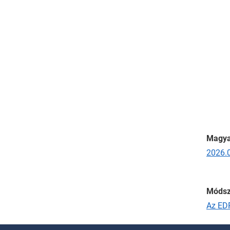
Magya
2026.0
Módsz
Az EDP