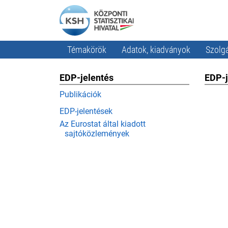
Témakörök
Adatok, kiadványok
Szolgá
EDP-jelentés
EDP-j
Publikációk
EDP-jelentések
Az Eurostat által kiadott
sajtóközlemények